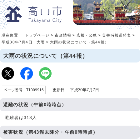
現在位置：
トップページ
>
市政情報
>
広報・公聴
>
災害時報道発表
>
平成30年7月4日 大雨
> 大雨の状況について（第44報）
大雨の状況について（第44報）
更新日 平成30年7月7日
ページ番号 T1009916
避難の状況（午前0時時点）
避難者は313人
被害状況（第43報以降分・午前0時時点）