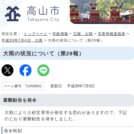
現在位置：
トップページ
>
市政情報
>
広報・公聴
>
災害時報道発表
>
平成30年7月4日 大雨
> 大雨の状況について（第29報）
大雨の状況について（第29報）
更新日 平成30年7月6日
ページ番号 T1009901
避難勧告を発令
大雨により土砂災害等が発生する恐れがありますので、下記
のとおり避難勧告を発令しました。
発令時刻