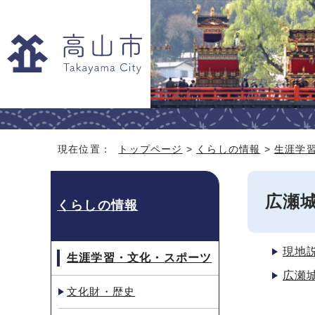
現在位置：
トップページ
>
くらしの情報
>
生涯学
広瀬
くらしの情報
現地
生涯学習・文化・スポーツ
広瀬
文化財・歴史