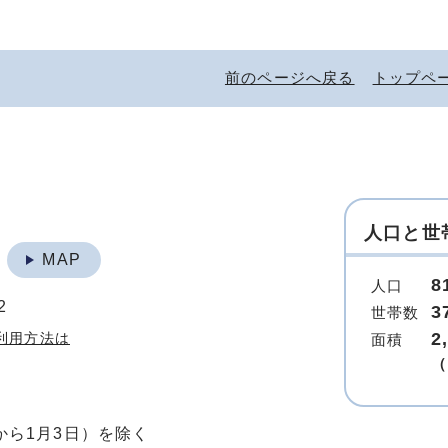
前のページへ戻る
トップペ
人口と世
地
MAP
8
人口
2
3
世帯数
2
利用方法は
面積
（
から1月3日）を除く