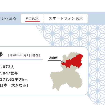
ージへ戻る
PC表示
スマートフォン表示
帯
（令和8年8月1日現在）
1,073
人
7,047
世帯
,177.61
平方km
日本一大きな市）