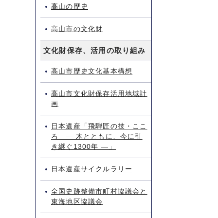
高山の歴史
高山市の文化財
文化財保存、活用の取り組み
高山市歴史文化基本構想
高山市文化財保存活用地域計
画
日本遺産「飛騨匠の技・ここ
ろ ― 木とともに、今に引
き継ぐ1300年 ―」
日本遺産サイクルラリー
全国史跡整備市町村協議会と
東海地区協議会