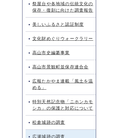
祭屋台や各地域の伝統文化の
保存・復刻に向けた調査報告
美しいふるさと認証制度
文化財めぐりウォークラリー
高山市史編纂事業
高山市景観町並保存連合会
広報たかやま連載「風土を温
める」
特別天然記念物「ニホンカモ
シカ」の保護と対応について
松倉城跡の調査
広瀬城跡の調査