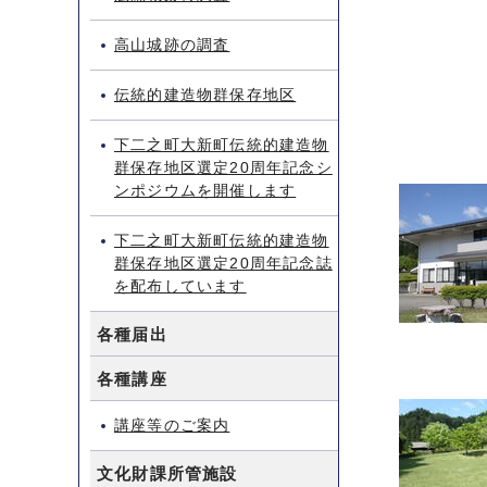
高山城跡の調査
伝統的建造物群保存地区
下二之町大新町伝統的建造物
群保存地区選定20周年記念シ
ンポジウムを開催します
下二之町大新町伝統的建造物
群保存地区選定20周年記念誌
を配布しています
各種届出
各種講座
講座等のご案内
文化財課所管施設