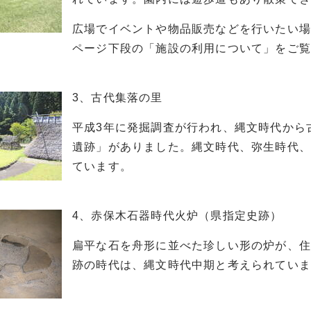
広場でイベントや物品販売などを行いたい場
ページ下段の「施設の利用について」をご覧
3、古代集落の里
平成3年に発掘調査が行われ、縄文時代から
遺跡」がありました。縄文時代、弥生時代、
ています。
4、赤保木石器時代火炉（県指定史跡）
扁平な石を舟形に並べた珍しい形の炉が、
跡の時代は、縄文時代中期と考えられてい