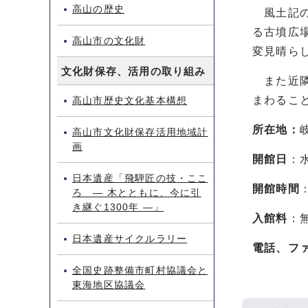
高山の歴史
風土記の
る古墳広
高山市の文化財
変見晴ら
文化財保存、活用の取り組み
また近隣
まわるこ
高山市歴史文化基本構想
所在地：
高山市文化財保存活用地域計
画
開館日
：
日本遺産「飛騨匠の技・ここ
開館時間
ろ ― 木とともに、今に引
き継ぐ1300年 ―」
入館料
：
日本遺産サイクルラリー
電話、フ
全国史跡整備市町村協議会と
東海地区協議会