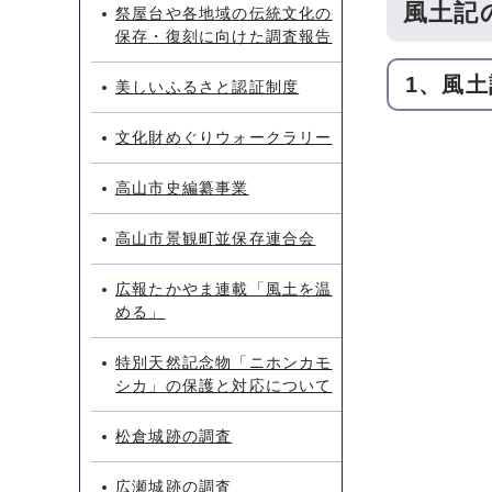
風土記
祭屋台や各地域の伝統文化の
保存・復刻に向けた調査報告
1、風
美しいふるさと認証制度
文化財めぐりウォークラリー
高山市史編纂事業
高山市景観町並保存連合会
広報たかやま連載「風土を温
める」
特別天然記念物「ニホンカモ
シカ」の保護と対応について
松倉城跡の調査
広瀬城跡の調査