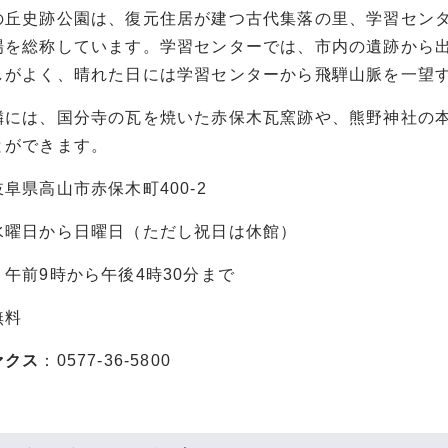
丘史跡公園は、復元住居が建つ古代集落の里、学習センタ
場を総称しています。学習センターでは、市内の遺跡から
しがよく、晴れた日には学習センターから飛騨山脈を一望
には、国分寺の瓦を焼いた赤保木瓦窯跡や、熊野神社の本
とができます。
岐阜県高山市赤保木町400-2
水曜日から日曜日（ただし祝日は休館）
：午前9時から午後4時30分まで
無料
ァクス
：0577-36-5800