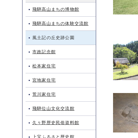
飛騨高山まちの博物館
飛騨高山まちの体験交流館
風土記の丘史跡公園
市政記念館
松本家住宅
宮地家住宅
荒川家住宅
飛騨位山文化交流館
久々野歴史民俗資料館
上宝ふるさと歴史館