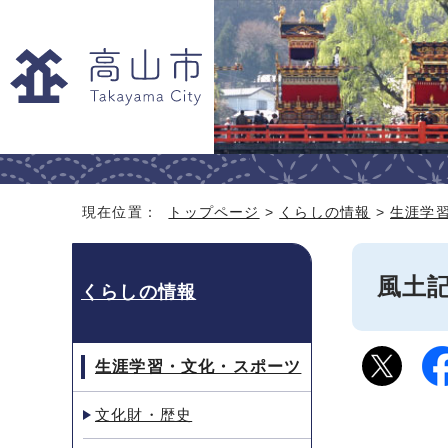
現在位置：
トップページ
>
くらしの情報
>
生涯学
風土
くらしの情報
生涯学習・文化・スポーツ
文化財・歴史