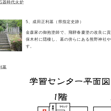
石器時代火炉
5、成田正利墓（県指定史跡）
金森家の御抱塗師で、飛騨春慶塗の改良に
保木村に隠棲し、墓の傍らにある熊野神社
す。
利墓