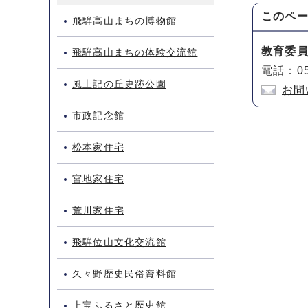
このペ
飛騨高山まちの博物館
教育委
飛騨高山まちの体験交流館
電話：05
風土記の丘史跡公園
お問
市政記念館
松本家住宅
宮地家住宅
荒川家住宅
飛騨位山文化交流館
久々野歴史民俗資料館
上宝ふるさと歴史館