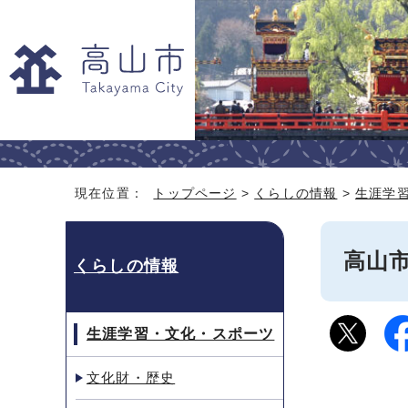
現在位置：
トップページ
>
くらしの情報
>
生涯学
高山
くらしの情報
生涯学習・文化・スポーツ
文化財・歴史