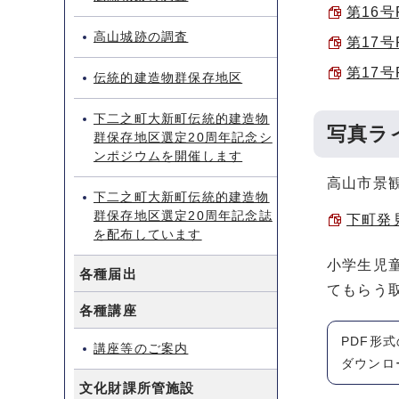
第16号P
高山城跡の調査
第17号P
第17号P
伝統的建造物群保存地区
下二之町大新町伝統的建造物
写真ラ
群保存地区選定20周年記念シ
ンポジウムを開催します
高山市景
下二之町大新町伝統的建造物
群保存地区選定20周年記念誌
下町発見
を配布しています
小学生児
各種届出
てもらう
各種講座
PDF形
講座等のご案内
ダウンロ
文化財課所管施設