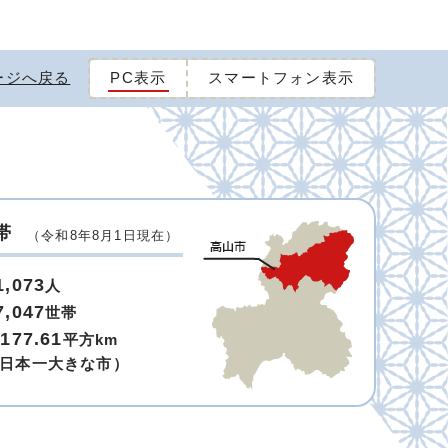
ージへ戻る
PC表示
スマートフォン表示
帯
（令和8年8月1日現在）
1,073
人
7,047
世帯
,177.61
平方km
日本一大きな市）