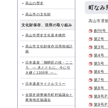
高山の歴史
町なみ
高山市の文化財
高山市景
文化財保存、活用の取り組み
創刊号 
高山市歴史文化基本構想
第2号 
高山市文化財保存活用地域計
第3号 （
画
第4号 （
日本遺産「飛騨匠の技・ここ
第5号 
ろ ― 木とともに、今に引
第6号 
き継ぐ1300年 ―」
第7号 
日本遺産サイクルラリー
第8号 
全国史跡整備市町村協議会と
第9号P1
東海地区協議会
第9号P2