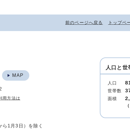
前のページへ戻る
トップペ
人口と世
地
MAP
8
人口
2
3
世帯数
2
利用方法は
面積
（
から1月3日）を除く