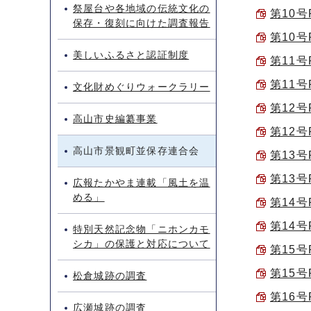
祭屋台や各地域の伝統文化の
第10号P
保存・復刻に向けた調査報告
第10号P
美しいふるさと認証制度
第11号P
第11号P
文化財めぐりウォークラリー
第12号P
高山市史編纂事業
第12号P
高山市景観町並保存連合会
第13号P
第13号P
広報たかやま連載「風土を温
める」
第14号P
第14号P
特別天然記念物「ニホンカモ
シカ」の保護と対応について
第15号P
第15号P
松倉城跡の調査
第16号P
広瀬城跡の調査