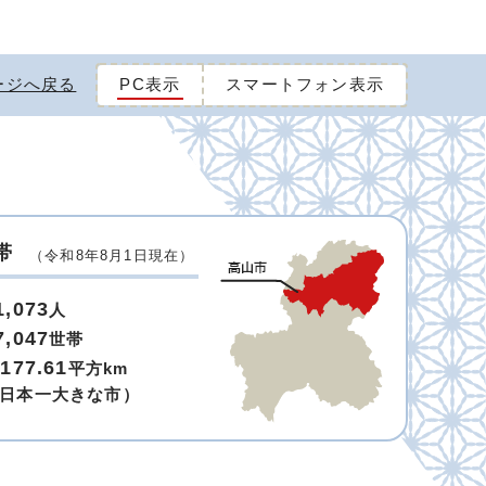
ージへ戻る
PC表示
スマートフォン表示
帯
（令和8年8月1日現在）
1,073
人
7,047
世帯
,177.61
平方km
日本一大きな市）