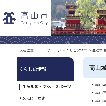
現在位置：
トップページ
>
くらしの情報
>
生涯学
高山
くらしの情報
高山
生涯学習・文化・スポーツ
高山
文化財・歴史
高山