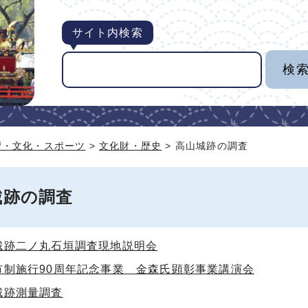
サイト内検索
習・文化・スポーツ
>
文化財・歴史
> 高山城跡の調査
城跡の調査
城跡二ノ丸石垣調査現地説明会
市制施行90周年記念事業 金森氏顕彰事業講演会
城跡測量調査