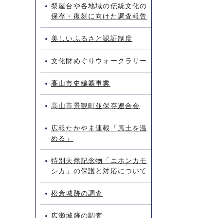
祭屋台や各地域の伝統文化の
保存・復刻に向けた調査報告
美しいふるさと認証制度
文化財めぐりウォークラリー
高山市史編纂事業
高山市景観町並保存連合会
広報たかやま連載「風土を温
める」
特別天然記念物「ニホンカモ
シカ」の保護と対応について
松倉城跡の調査
広瀬城跡の調査