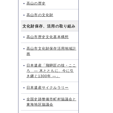
高山の歴史
高山市の文化財
文化財保存、活用の取り組み
高山市歴史文化基本構想
高山市文化財保存活用地域計
画
日本遺産「飛騨匠の技・ここ
ろ ― 木とともに、今に引
き継ぐ1300年 ―」
日本遺産サイクルラリー
全国史跡整備市町村協議会と
東海地区協議会