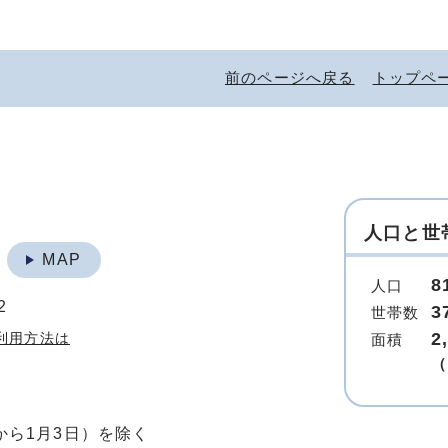
前のページへ戻る
トップペ
人口と世
地
MAP
8
人口
2
3
世帯数
2
利用方法は
面積
（
から1月3日）を除く