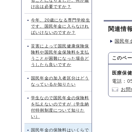
ることになりました。何か届
け出は必要ですか？
今年、20歳になる専門学校生
です。国民年金に入らなけれ
関連情
ばいけないのですか？
国民年
災害によって国民健康保険保
険料や国民年金保険料を支払
このペ
うことが困難になった場合ど
うしたら良いですか
医療保
国民年金の加入者区分はどう
電話：05
なっているか知りたい
お問
学生なので国民年金の保険料
を払えないのですが（学生納
付特例制度について知りた
い）
国民年金の保険料はいくらで