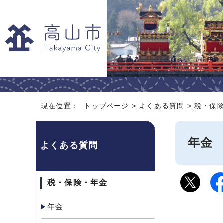
現在位置：
トップページ
>
よくある質問
>
税・保
年金
よくある質問
税・保険・年金
年金