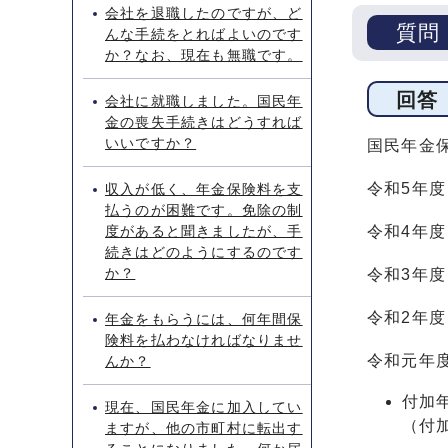
会社を退職したのですが、ど
質問
んな手続をとればよいのです
か？なお、現在も無職です。
回答
会社に就職しました。国民年
金の喪失手続きはどうすれば
いいですか？
国民年金
令和5年度 
収入が低く、年金保険料を支
払うのが困難です。免除の制
度があると聞きましたが、手
令和4年度 
続きはどのようにするのです
か？
令和3年度 
令和2年度 
年金をもらうには、何年間保
険料を払わなければなりませ
令和元年度 
んか？
付加
現在、国民年金に加入してい
（付
ますが、他の市町村に転出す