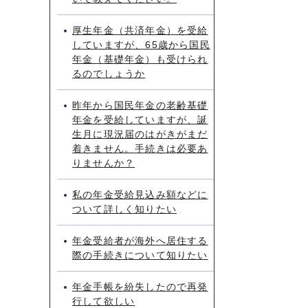
厚生年金（共済年金）を受給
していますが、65歳から国民
年金（基礎年金）も受けられ
るのでしょうか
昨年から国民年金の老齢基礎
年金を受給していますが、誕
生月に現況届のはがきがまだ
着きません。手続きは必要あ
りませんか？
私の年金受給見込み額などに
ついて詳しく知りたい
年金受給者が海外へ居住する
際の手続きについて知りたい
年金手帳を紛失したので再発
行して欲しい