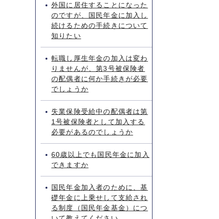
外国に居住することになった
のですが、国民年金に加入し
続けるための手続きについて
知りたい
転職し厚生年金の加入は変わ
りませんが、第3号被保険者
の配偶者に何か手続きが必要
でしょうか
失業保険受給中の配偶者は第
1号被保険者として加入する
必要があるのでしょうか
60歳以上でも国民年金に加入
できますか
国民年金加入者のために、基
礎年金に上乗せして支給され
る制度（国民年金基金）につ
いて教えてください。