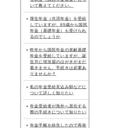
いて教えてください。
厚生年金（共済年金）を受給
していますが、65歳から国民
年金（基礎年金）も受けられ
るのでしょうか
昨年から国民年金の老齢基礎
年金を受給していますが、誕
生月に現況届のはがきがまだ
着きません。手続きは必要あ
りませんか？
私の年金受給見込み額などに
ついて詳しく知りたい
年金受給者が海外へ居住する
際の手続きについて知りたい
年金手帳を紛失したので再発