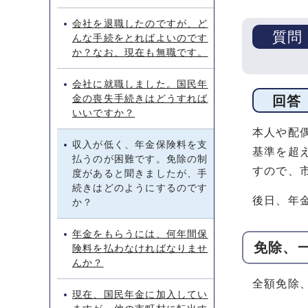
会社を退職したのですが、ど
質問
んな手続をとればよいのです
か？なお、現在も無職です。
会社に就職しました。国民年
金の喪失手続きはどうすれば
回答
いいですか？
本人や配
収入が低く、年金保険料を支
基準を超
払うのが困難です。免除の制
すので、
度があると聞きましたが、手
続きはどのようにするのです
後日、年
か？
年金をもらうには、何年間保
免除、
険料を払わなければなりませ
んか？
全額免除
現在、国民年金に加入してい