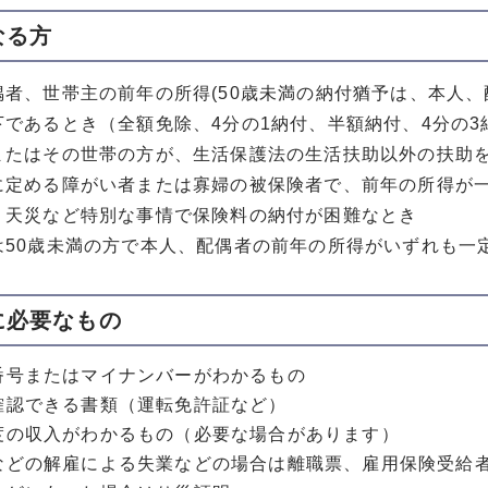
なる方
偶者、世帯主の前年の所得(50歳未満の納付猶予は、本人、
下であるとき（全額免除、4分の1納付、半額納付、4分の
またはその世帯の方が、生活保護法の生活扶助以外の扶助
に定める障がい者または寡婦の被保険者で、前年の所得が
、天災など特別な事情で保険料の納付が困難なとき
は50歳未満の方で本人、配偶者の前年の所得がいずれも一
に必要なもの
番号またはマイナンバーがわかるもの
確認できる書類（運転免許証など）
度の収入がわかるもの（必要な場合があります）
などの解雇による失業などの場合は離職票、雇用保険受給