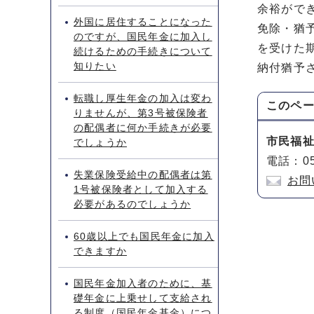
余裕がで
外国に居住することになった
免除・猶
のですが、国民年金に加入し
を受けた
続けるための手続きについて
知りたい
納付猶予
転職し厚生年金の加入は変わ
このペ
りませんが、第3号被保険者
の配偶者に何か手続きが必要
市民福
でしょうか
電話：05
失業保険受給中の配偶者は第
お問
1号被保険者として加入する
必要があるのでしょうか
60歳以上でも国民年金に加入
できますか
国民年金加入者のために、基
礎年金に上乗せして支給され
る制度（国民年金基金）につ