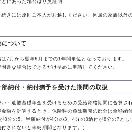
などにあった場合はり災証明
手続きには原則ご本人がお越しください。同居の家族以外
期について
請は7月から翌年6月までの1年間単位となっております。
が困難な場合はできるだけ早めに申請してください。
一部納付・納付猶予を受けた期間の取扱
がい・遺族基礎年金を受けるための受給資格期間に合算さ
年金額を計算するとき、保険料の免除期間の部分は全額納付
が8分の5、半額納付が4分の3、4分の3納付が8分の7
納付されないと未納期間となります。）