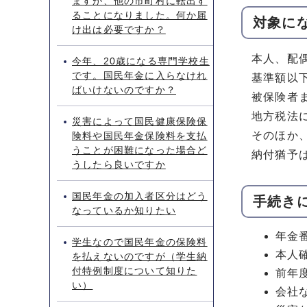
ますが、他の市町村に転出す
ることになりました。何か届
対象に
け出は必要ですか？
本人、配
今年、20歳になる専門学校生
です。国民年金に入らなけれ
基準額以
ばいけないのですか？
被保険者
地方税法
災害によって国民健康保険保
そのほか
険料や国民年金保険料を支払
うことが困難になった場合ど
納付猶予
うしたら良いですか
国民年金の加入者区分はどう
手続き
なっているか知りたい
年金
学生なので国民年金の保険料
本人
を払えないのですが（学生納
付特例制度について知りた
前年
い）
会社