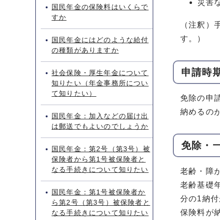
災害
国民年金の保険料はいくらで
すか
（注釈）
す。）
国民年金にはどのような給付
の種類がありますか
申請時
社会保険・厚生年金について
知りたい（年金事務所につい
て知りたい）
免除の申
納めるの
国民年金：加入などの届け出
は郵送でもよいのでしょうか
免除・
国民年金：第2号（第3号）被
保険者から第1号被保険者と
なる手続きについて知りたい
老齢・障
老齢基礎
国民年金：第1号被保険者か
分の1納付
ら第2号（第3号）被保険者と
保険料が
なる手続きについて知りたい