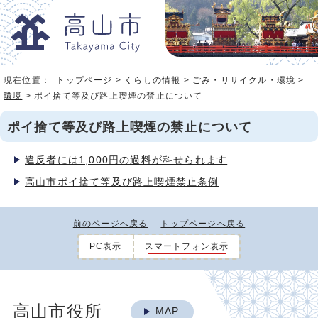
現在位置：
トップページ
>
くらしの情報
>
ごみ・リサイクル・環境
>
環境
> ポイ捨て等及び路上喫煙の禁止について
ポイ捨て等及び路上喫煙の禁止について
違反者には1,000円の過料が科せられます
高山市ポイ捨て等及び路上喫煙禁止条例
前のページへ戻る
トップページへ戻る
PC表示
スマートフォン表示
高山市役所
MAP