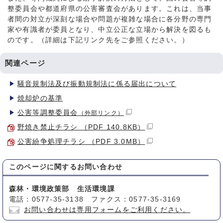
整委員会や都道府県の公害審査会があります。これは、当事
者間の対立が深刻な場合や問題が複雑な場合に各分野の専門
家や有識者が委員となり、中立公正な立場から解決を図るも
のです。（詳細は下記リンク先をご参照ください。）
関連ページ
騒音規制法及び振動規制法に係る届出について
焼却炉の基準
公害等調整委員会
（外部リンク）
野焼き禁止チラシ （PDF 140.8KB）
公害紛争処理チラシ （PDF 3.0MB）
このページに関する
お問い合わせ
森林・環境政策部 生活環境課
電話：0577-35-3138 ファクス：0577-35-3169
お問い合わせは専用フォームをご利用ください。