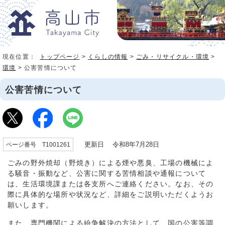
現在位置：
トップページ
>
くらしの情報
>
ごみ・リサイクル・環境
>
環境
> 公害苦情について
公害苦情について
更新日 令和8年7月28日
ページ番号 T1001261
ごみの野外焼却（野焼き）による煙や悪臭、工場の機械によ
る騒音・振動など、公害に関する苦情相談や通報について
は、生活環境課または各支所へご連絡ください。なお、その
際に具体的な場所や状況など、詳細をご説明いただくようお
願いします。
また、専門機関による紛争解決の方法として、国の公害等調