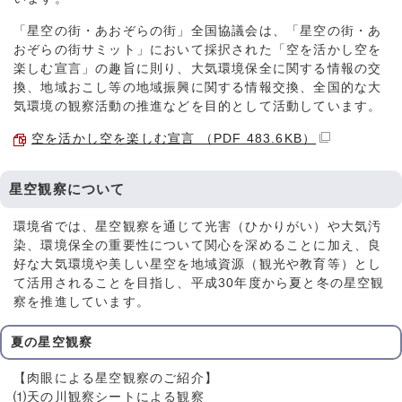
「星空の街・あおぞらの街」全国協議会は、「星空の街・あ
おぞらの街サミット」において採択された「空を活かし空を
楽しむ宣言」の趣旨に則り、大気環境保全に関する情報の交
換、地域おこし等の地域振興に関する情報交換、全国的な大
気環境の観察活動の推進などを目的として活動しています。
空を活かし空を楽しむ宣言 （PDF 483.6KB）
星空観察について
環境省では、星空観察を通じて光害（ひかりがい）や大気汚
染、環境保全の重要性について関心を深めることに加え、良
好な大気環境や美しい星空を地域資源（観光や教育等）とし
て活用されることを目指し、平成30年度から夏と冬の星空観
察を推進しています。
夏の星空観察
【肉眼による星空観察のご紹介】
⑴天の川観察シートによる観察