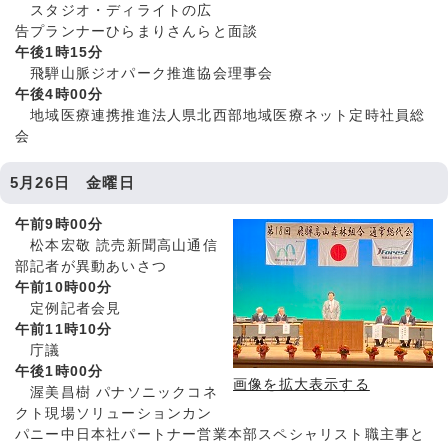
スタジオ・ディライトの広
告プランナーひらまりさんらと面談
午後1時15分
飛騨山脈ジオパーク推進協会理事会
午後4時00分
地域医療連携推進法人県北西部地域医療ネット定時社員総
会
5月26日 金曜日
午前9時00分
松本宏敬 読売新聞高山通信
部記者が異動あいさつ
午前10時00分
定例記者会見
午前11時10分
庁議
午後1時00分
画像を拡大表示する
渥美昌樹 パナソニックコネ
クト現場ソリューションカン
パニー中日本社パートナー営業本部スペシャリスト職主事と