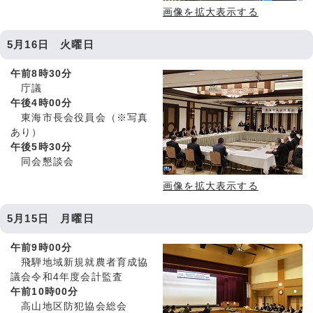
画像を拡大表示する
5月16日 火曜日
午前8時30分
庁議
午後4時00分
東海市長会役員会（※写真
あり）
午後5時30分
同会懇談会
画像を拡大表示する
5月15日 月曜日
午前9時00分
飛騨地域新規就農者育成協
議会令和4年度会計監査
午前10時00分
高山地区防犯協会総会