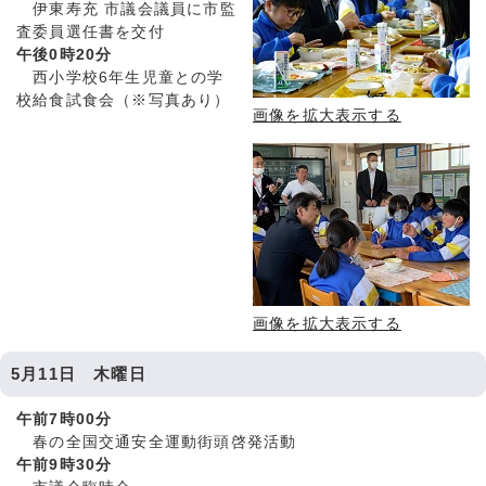
伊東寿充 市議会議員に市監
査委員選任書を交付
午後0時20分
西小学校6年生児童との学
校給食試食会（※写真あり）
画像を拡大表示する
画像を拡大表示する
5月11日 木曜日
午前7時00分
春の全国交通安全運動街頭啓発活動
午前9時30分