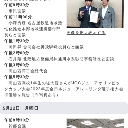
午前9時30分
市民面談
午前11時00分
小澤秀彦 名古屋鉄道地域活
性化推進本部地域連携部付部
画像を拡大表示する
長らと面談
午後1時30分
岡田昇 合同会社奥飛騨郷役員らと面談
午後2時00分
石井陽 北陸地方整備局神通川水系砂防事務所長と面談
午後3時00分
高山西商工会総代会
午後5時30分
高山西高校1年生の堤大智さんがJOCジュニアオリンピッ
クカップ大会2023年度全日本ジュニアレスリング選手権大会
準優勝を報告（※写真あり）
5月22日 月曜日
午前8時30分
幹部会議