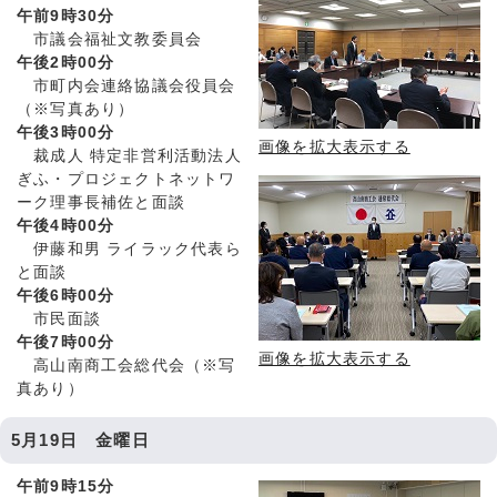
午前9時30分
市議会福祉文教委員会
午後2時00分
市町内会連絡協議会役員会
（※写真あり）
午後3時00分
画像を拡大表示する
裁成人 特定非営利活動法人
ぎふ・プロジェクトネットワ
ーク理事長補佐と面談
午後4時00分
伊藤和男 ライラック代表ら
と面談
午後6時00分
市民面談
午後7時00分
画像を拡大表示する
高山南商工会総代会（※写
真あり）
5月19日 金曜日
午前9時15分