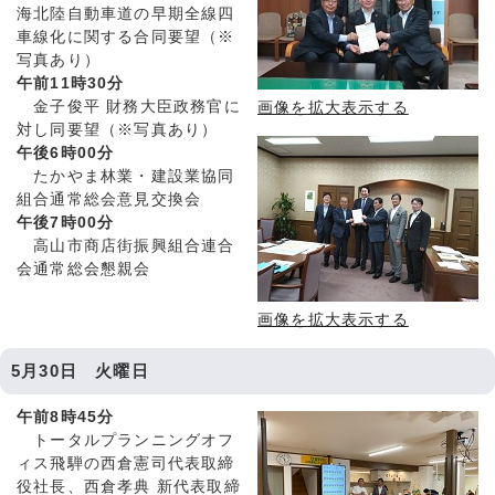
海北陸自動車道の早期全線四
車線化に関する合同要望（※
写真あり）
午前11時30分
金子俊平 財務大臣政務官に
画像を拡大表示する
対し同要望（※写真あり）
午後6時00分
たかやま林業・建設業協同
組合通常総会意見交換会
午後7時00分
高山市商店街振興組合連合
会通常総会懇親会
画像を拡大表示する
5月30日 火曜日
午前8時45分
トータルプランニングオフ
ィス飛騨の西倉憲司代表取締
役社長、西倉孝典 新代表取締