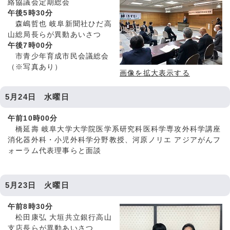
絡協議会定期総会
午後5時30分
森嶋哲也 岐阜新聞社ひだ高
山総局長らが異動あいさつ
午後7時00分
市青少年育成市民会議総会
（※写真あり）
画像を拡大表示する
5月24日 水曜日
午前10時00分
橋延壽 岐阜大学大学院医学系研究科医科学専攻外科学講座
消化器外科・小児外科学分野教授、河原ノリエ アジアがんフ
ォーラム代表理事らと面談
5月23日 火曜日
午前8時30分
松田康弘 大垣共立銀行高山
支店長らが異動あいさつ