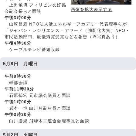
上田敏博 フィリピン友好協
画像を拡大表示する
会副会長らと面談
午後3時00分
山崎昌彦 NPO法人活エネルギーアカデミー代表理事らが
「ジャパン・レジリエンス・アワード（強靭化大賞）NPO・
市民活動部門」最優秀賞受賞などを報告（※写真あり）
午後4時30分
ケーブルテレビ番組収録
5月8日 月曜日
午前8時30分
幹部会議
午前11時30分
石原孫宏 元市議会議員と面談
午後1時00分
岩本一也 白川村副村長と面談
午後3時30分
白川勝規 飛騨木工連合会理事長と面談
5月2日 火曜日