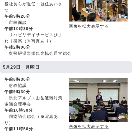
役社長らが退任・就任あいさ
つ
午前9時20分
市民面談
画像を拡大表示する
午前10時30分
リハビリデイサービスひま
わり視察（※写真あり）
午後2時00分
奥飛騨温泉郷観光協会通常総会
5月29日 月曜日
午前8時30分
財政協議
午前9時30分
県北アルプス山岳遭難対策
協議会理事会
午前10時30分
同協議会総会（※写真あ
り）
画像を拡大表示する
午前11時50分