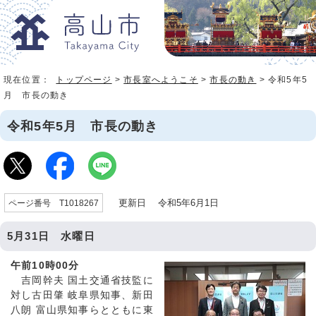
現在位置：
トップページ
>
市長室へようこそ
>
市長の動き
> 令和5年5
月 市長の動き
令和5年5月 市長の動き
更新日 令和5年6月1日
ページ番号 T1018267
5月31日 水曜日
午前10時00分
吉岡幹夫 国土交通省技監に
対し古田肇 岐阜県知事、新田
八朗 富山県知事らとともに東