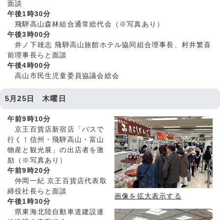
面談
午後1時30分
飛騨高山森林組合通常総代会（※写真あり）
午後3時00分
井ノ下雄志 飛騨高山旅館ホテル協同組合理事長、村井繁喜
前理事長らと面談
午後4時00分
高山市民生児童委員協議会総会
5月25日 木曜日
午前9時10分
京王百貨店新宿店「バスで
行く！信州・飛騨高山・富山
物産と観光展」の出店者を激
励（※写真あり）
午前9時20分
仲岡一紀 京王百貨店代表取
締役社長らと面談
画像を拡大表示する
午後1時30分
県東海北陸自動車道建設連