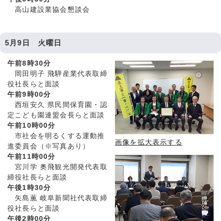
高山建設業協会懇談会
5月9日 火曜日
午前8時30分
岡田明子 飛騨産業代表取締
役社長らと面談
午前9時00分
西垣安久 県民間保育園・認
定こども園連盟会長らと面談
午前10時00分
市社会を明るくする運動推
画像を拡大表示する
進委員会（※写真あり）
午前11時00分
宮川学 奥飛観光開発代表取
締役社長らと面談
午後1時30分
矢島薫 岐阜新聞社代表取締
役社長らと面談
午後2時00分