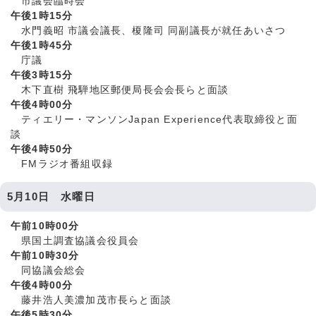
市議会臨時会
午後1時15分
水門義昭 市議会議長、榎隆司 同副議長が就任あいさつ
午後1時45分
庁議
午後3時15分
木下直樹 飛騨地区郵便局長会会長らと面談
午後4時00分
ティエリー・マンソンJapan Experience代表取締役と面
談
午後4時50分
FMラジオ番組収録
5月10日 水曜日
午前10時00分
県国土調査協議会役員会
午前10時30分
同協議会総会
午後4時00分
藤井浩人美濃加茂市長らと面談
午後5時30分