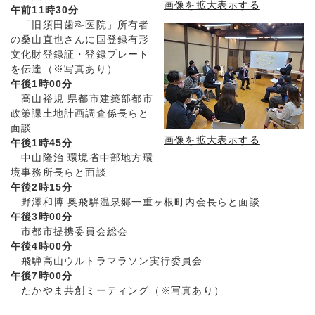
画像を拡大表示する
午前11時30分
「旧須田歯科医院」所有者
の桑山直也さんに国登録有形
文化財登録証・登録プレート
を伝達（※写真あり）
午後1時00分
高山裕規 県都市建築部都市
政策課土地計画調査係長らと
面談
画像を拡大表示する
午後1時45分
中山隆治 環境省中部地方環
境事務所長らと面談
午後2時15分
野澤和博 奥飛騨温泉郷一重ヶ根町内会長らと面談
午後3時00分
市都市提携委員会総会
午後4時00分
飛騨高山ウルトラマラソン実行委員会
午後7時00分
たかやま共創ミーティング（※写真あり）