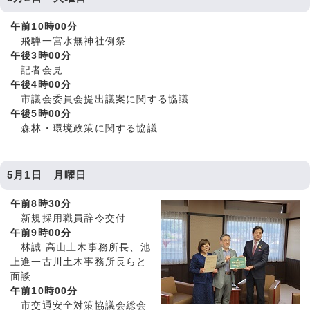
午前10時00分
飛騨一宮水無神社例祭
午後3時00分
記者会見
午後4時00分
市議会委員会提出議案に関する協議
午後5時00分
森林・環境政策に関する協議
5月1日 月曜日
午前8時30分
新規採用職員辞令交付
午前9時00分
林誠 高山土木事務所長、池
上進一古川土木事務所長らと
面談
午前10時00分
市交通安全対策協議会総会