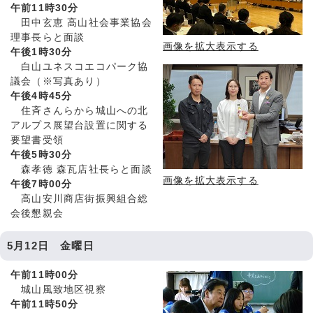
午前11時30分
田中玄恵 高山社会事業協会
理事長らと面談
画像を拡大表示する
午後1時30分
白山ユネスコエコパーク協
議会（※写真あり）
午後4時45分
住斉さんらから城山への北
アルプス展望台設置に関する
要望書受領
午後5時30分
森孝徳 森瓦店社長らと面談
画像を拡大表示する
午後7時00分
高山安川商店街振興組合総
会後懇親会
5月12日 金曜日
午前11時00分
城山風致地区視察
午前11時50分