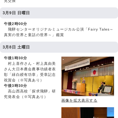
見交換
3月9日 日曜日
午後2時00分
飛騨センターオリジナルミュージカル公演「Fairy Tales～
真実の世界と童話の世界～」鑑賞
3月8日 土曜日
午後1時30分
村上喜作さん・村上真由美
さん大日本農会農事功績者表
彰「緑白綬有功章」受章記念
祝賀会（※写真あり）
午後3時30分
高山西高校「探求飛騨」研
究発表会（※写真あり）
画像を拡大表示する