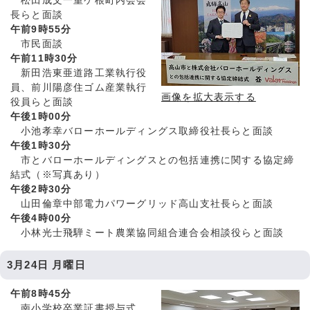
松田成文一重ケ根町内会会
長らと面談
午前9時55分
市民面談
午前11時30分
新田浩東亜道路工業執行役
員、前川陽彦住ゴム産業執行
画像を拡大表示する
役員らと面談
午後1時00分
小池孝幸バローホールディングス取締役社長らと面談
午後1時30分
市とバローホールディングスとの包括連携に関する協定締
結式（※写真あり）
午後2時30分
山田倫章中部電力パワーグリッド高山支社長らと面談
午後4時00分
小林光士飛騨ミート農業協同組合連合会相談役らと面談
3月24日 月曜日
午前8時45分
南小学校卒業証書授与式