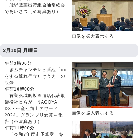
飛騨蔬菜出荷組合通常総会
であいさつ（※写真あり）
画像を拡大表示する
3月10日 月曜日
午前9時00分
ぎふチャンテレビ番組「○○
をする流れ星☆たきうえ」の
収録
午前10時00分
有巣弘城舩坂酒造店代表取
締役社長らが「NAGOYA
DX・生産性向上アワード
画像を拡大表示する
2024」グランプリ受賞を報
告（※写真あり）
午前11時00分
「令和7年度市予算案」を