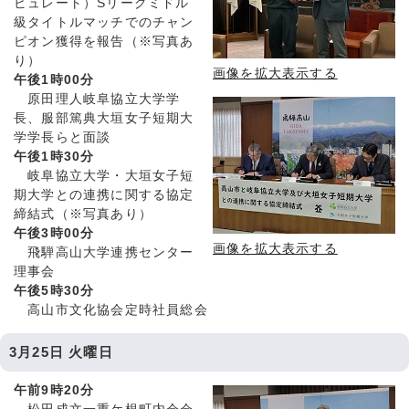
ビュレート）Sリーグミドル
級タイトルマッチでのチャン
ピオン獲得を報告（※写真あ
り）
画像を拡大表示する
午後1時00分
原田理人岐阜協立大学学
長、服部篤典大垣女子短期大
学学長らと面談
午後1時30分
岐阜協立大学・大垣女子短
期大学との連携に関する協定
締結式（※写真あり）
午後3時00分
画像を拡大表示する
飛騨高山大学連携センター
理事会
午後5時30分
高山市文化協会定時社員総会
3月25日 火曜日
午前9時20分