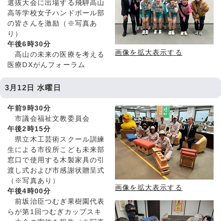
選抜大会に出場する飛騨高山
高等学校女子ハンドボール部
の皆さんを激励（※写真あ
り）
午後6時30分
画像を拡大表示する
高山の未来の医療を考える
医療DXがんフォーラム
3月12日 水曜日
午前9時30分
市議会福祉文教委員会
午後2時15分
県立木工芸術スクール訓練
生による市役所こども未来部
窓口で使用する木製家具の引
渡し式および市感謝状贈呈式
（※写真あり）
画像を拡大表示する
午後4時00分
前坂治臣つむぎ果樹園代表
らが第1回つむぎカップスキ