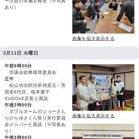
ー大会の実施を報告（※写真
あり）
画像を拡大表示する
3月11日 火曜日
午前9時30分
市議会総務環境委員会
正午
松山功次郎渋草焼窯元・芳
国舎6代目、桜本愛子
CUDDLE店長と面談
午後2時00分
ダブルネームのジョーさん
画像を拡大表示する
らひらゆさくら祭り実行委員
会メンバーと面談（※写真あ
り）
午後3時00分