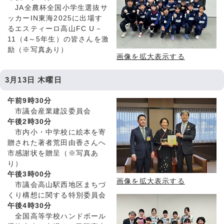
JA全農杯全国小学生選抜サ
ッカーIN東海2025に出場す
るエスティーロ高山FC U－
11（4～5年生）の皆さんを激
励（※写真あり）
画像を拡大表示する
3月13日 木曜日
午前9時30分
市議会産業建設委員会
午後2時30分
市内小・中学校に絵本を寄
贈された著者荒田由香さんへ
市感謝状を贈呈（※写真あ
り）
午後3時00分
画像を拡大表示する
市議会高山駅西地区まちづ
くり構想に関する特別委員会
午後4時30分
全国高等学校ハンドボール