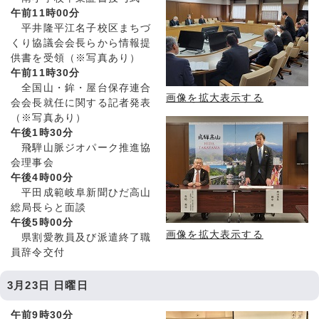
午前11時00分
平井隆平江名子校区まちづ
くり協議会会長らから情報提
供書を受領（※写真あり）
午前11時30分
全国山・鉾・屋台保存連合
画像を拡大表示する
会会長就任に関する記者発表
（※写真あり）
午後1時30分
飛騨山脈ジオパーク推進協
会理事会
午後4時00分
平田成範岐阜新聞ひだ高山
総局長らと面談
午後5時00分
画像を拡大表示する
県割愛教員及び派遣終了職
員辞令交付
3月23日 日曜日
午前9時30分