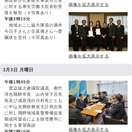
病院長が公衆衛生事業功労者
画像を拡大表示する
に対する厚生労働大臣表彰受
賞を報告（※写真あり）
午後3時15分
地域おこし協力隊員の酒井
今日子さんと住菜摘さんへ委
嘱状を交付（※写真あり）
画像を拡大表示する
3月3日 月曜日
午後1時45分
渡辺猛之参議院議員、都竹
淳也飛騨市長、山内登下呂市
長及び成原茂白川村長ととも
に中山光輝財務省主計局次長
に対し飛騨地域基盤整備促進
期成同盟会による除雪費等に
関する要望面談
画像を拡大表示する
午後2時10分