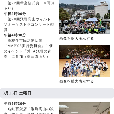
第22回雫宮祭式典（※写真
あり）
午後2時00分
第20回飛騨高山ヴィルトー
ゾオーケストラコンサート鑑
賞
午後4時30分
画像を拡大表示する
高校生市民活動団体
「MAP'06実行委員会」主催
のイベント「繋 ＃飛騨の青
春」に参加（※写真あり）
画像を拡大表示する
3月15日 土曜日
午前9時30分
名鉄百貨店「飛騨高山の観