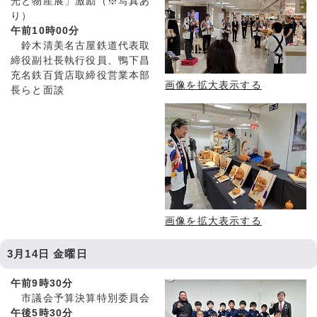
光と物産展」激励（※写真あ
り）
午前10時00分
鈴木清美名古屋鉄道代表取
締役副社長執行役員、鴨下昌
充名鉄百貨店取締役営業本部
画像を拡大表示する
長らと面談
画像を拡大表示する
3月14日 金曜日
午前9時30分
市議会予算決算特別委員会
午後5時30分