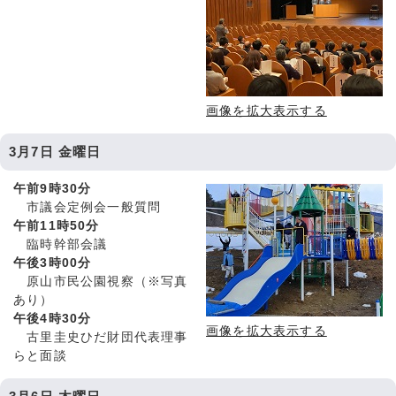
画像を拡大表示する
3月7日 金曜日
午前9時30分
市議会定例会一般質問
午前11時50分
臨時幹部会議
午後3時00分
原山市民公園視察（※写真
あり）
午後4時30分
画像を拡大表示する
古里圭史ひだ財団代表理事
らと面談