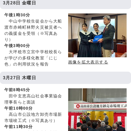
3月28日 金曜日
午後1時30分
中山中学校生徒会から大船
渡市赤崎町林野火災被災者へ
の義援金を受領（※写真あ
り）
午後3時00分
大坪稔市立宮中学校校長ら
が学びの多様化教室「にじ
画像を拡大表示する
色」の利用状況を報告
3月27日 木曜日
午前8時45分
田中玄恵高山社会事業協会
理事長らと面談
午前10時00分
高山市公設地方卸売市場新
市場竣工式（※写真あり）
午前11時30分