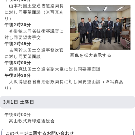
山本巧国土交通省道路局長
に対し同要望面談（※写真あ
り）
午後2時30分
沓掛敏夫同省技術審議官に
対し同要望書手交
午後2時45分
吉岡幹夫国土交通事務次官
画像を拡大表示する
に対し同要望面談
午後3時00分
高橋克法国土交通省副大臣に対し同要望面談
午後3時30分
大沢博総務省自治財政局長に対し同要望面談（※写真あ
り）
3月1日 土曜日
午後6時00分
高山軟式野球連盟総会
このページに関する
お問い合わせ