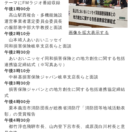
テーマにFMラジオ番組収録
午後1時00分
高山駅西複合・多機能施設
運営事業者選定委員会委員長
の服部敦中部大学教授と面談
画像を拡大表示する
午後2時10分
山本靖人あいおいニッセイ
同和損害保険岐阜支店長らと面談
午後2時30分
あいおいニッセイ同和損害保険との地方創生に関する包括
連携協定締結式（※写真あり）
午後3時10分
中林基損害保険ジャパン岐阜支店長らと面談
午後3時30分
損害保険ジャパンとの地方創生に関する包括連携協定締結
式
午後4時00分
栗本義浩市消防団長が総務省消防庁「消防団等地域活動表
彰」の受賞報告
午後4時30分
都竹淳也飛騨市長、山内登下呂市長、成原茂白川村長と意