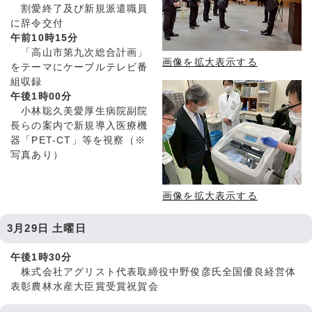
割愛終了及び新規派遣職員
に辞令交付
午前10時15分
「高山市第九次総合計画」
画像を拡大表示する
をテーマにケーブルテレビ番
組収録
午後1時00分
小林聡久美愛厚生病院副院
長らの案内で新規導入医療機
器「PET-CT」等を視察（※
写真あり）
画像を拡大表示する
3月29日 土曜日
午後1時30分
株式会社アグリスト代表取締役中野俊彦氏全国優良経営体
表彰農林水産大臣賞受賞祝賀会