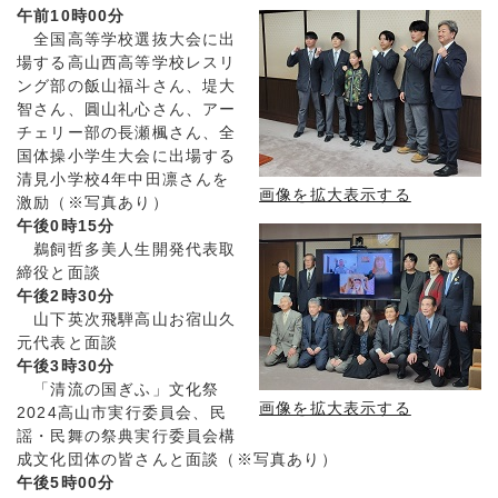
午前10時00分
全国高等学校選抜大会に出
場する高山西高等学校レスリ
ング部の飯山福斗さん、堤大
智さん、圓山礼心さん、アー
チェリー部の長瀬楓さん、全
国体操小学生大会に出場する
清見小学校4年中田凛さんを
画像を拡大表示する
激励（※写真あり）
午後0時15分
鵜飼哲多美人生開発代表取
締役と面談
午後2時30分
山下英次飛騨高山お宿山久
元代表と面談
午後3時30分
「清流の国ぎふ」文化祭
画像を拡大表示する
2024高山市実行委員会、民
謡・民舞の祭典実行委員会構
成文化団体の皆さんと面談（※写真あり）
午後5時00分