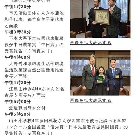
市議会定例会本会議
午後1時30分
市民活動団体あんきや蒲池
和子代表、都竹多美子副代表
と面談
午後3時30分
下本大吾下本農園代表取締
画像を拡大表示する
役が中日農業賞「中日賞」の
受賞報告（※写真あり）
午後4時00分
大野秀和県環境生活部環境
生活政策課自然公園活用推進
室長と面談
午後4時30分
江島まゆみANAあきんど名
古屋支店長らと面談
画像を拡大表示する
午後5時00分
派遣職員辞令交付
午後5時20分
山王小学校4年藤田楓花さんが図書館を使った調べる学習
コンクール全国審査「優秀賞・日本児童教育振興財団賞」の
受賞報告（※写真あり）