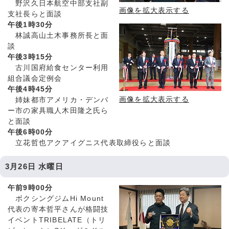
野沢久日本航空中部支社副
画像を拡大表示する
支社長らと面談
午後1時30分
林誠高山土木事務所長と面
談
午後3時15分
古川国府給食センター利用
組合議会定例会
午後4時45分
画像を拡大表示する
姉妹都市アメリカ・デンバ
ー市の家具職人木田隆之氏ら
と面談
午後6時00分
立花哲也アクアイグニス代表取締役らと面談
3月26日 水曜日
午前9時00分
ボクシングジムHi Mount
代表の寄本哲平さんが格闘技
イベントTRIBELATE（トリ