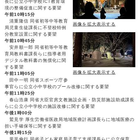
長に公立小中学校ICT教育環
境の整備促進に関する要望
午前10時15分
清重隆信 同省初等中等教育
画像を拡大表示する
局児童生徒課長に不登校特例
分教室設置に関する要望
午前10時45分
安井順一郎 同省初等中等教
育局教科書課長らに指導者用
デジタル教科書の無償化に関
する要望
画像を拡大表示する
午前11時05分
田中一明 同省スポーツ庁参
事官らに公立小中学校のプール改修に関する要望
午前11時25分
春山浩康 同省大臣官房文教施設企画・防災部施設助成課長
らに公立小中学校の施設改修に関する要望
午後1時00分
鷲見学 厚生労働省医政局地域医療計画課長らに地域医療の
担い手確保等に関する要望
午後1時15分
里平倫行 同省子ども家庭局子育て支援課長らに公立保育