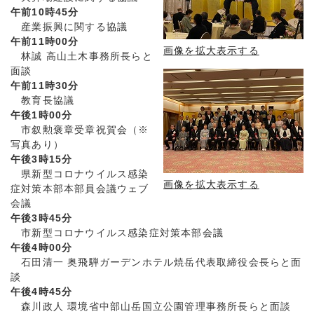
午前10時45分
産業振興に関する協議
午前11時00分
画像を拡大表示する
林誠 高山土木事務所長らと
面談
午前11時30分
教育長協議
午後1時00分
市叙勲褒章受章祝賀会（※
写真あり）
午後3時15分
県新型コロナウイルス感染
画像を拡大表示する
症対策本部本部員会議ウェブ
会議
午後3時45分
市新型コロナウイルス感染症対策本部会議
午後4時00分
石田清一 奥飛騨ガーデンホテル焼岳代表取締役会長らと面
談
午後4時45分
森川政人 環境省中部山岳国立公園管理事務所長らと面談