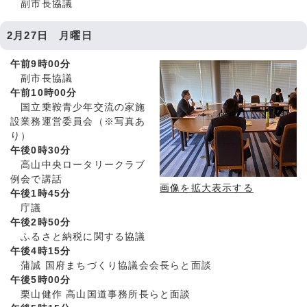
副市長協議
2月27日 月曜日
午前9時00分
副市長協議
午前10時00分
国立乗鞍青少年交流の家施
設業務運営委員会（※写真あ
り）
午後0時30分
高山中央ロータリークラブ
例会で講話
画像を拡大表示する
午後1時45分
庁議
午後2時50分
ふるさと納税に関する協議
午後4時15分
蒲誠 国府まちづくり協議会会長らと面談
午後5時00分
栗山健作 高山国道事務所長らと面談