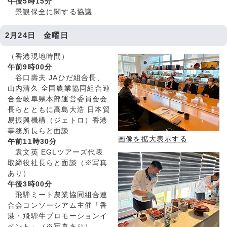
午後5時15分
景観保全に関する協議
2月24日 金曜日
（香港現地時間）
午前9時00分
谷口壽夫 JAひだ組合長、
山内清久 全国農業協同組合連
合会岐阜県本部運営委員会会
長らとともに高島大浩 日本貿
易振興機構（ジェトロ）香港
事務所長らと面談
画像を拡大表示する
午前11時30分
袁文英 EGLツアーズ代表
取締役社長らと面談（※写真
あり）
午後3時00分
飛騨ミート農業協同組合連
合会コンソーシアム主催「香
港・飛騨牛プロモーションイ
ベント」（※写真あり）