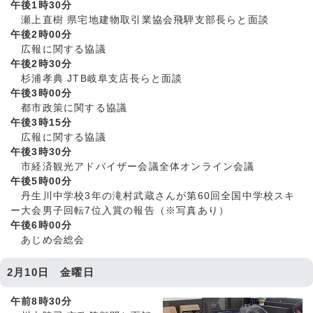
午後1時30分
瀬上直樹 県宅地建物取引業協会飛騨支部長らと面談
午後2時00分
広報に関する協議
午後2時30分
杉浦孝典 JTB岐阜支店長らと面談
午後3時00分
都市政策に関する協議
午後3時15分
広報に関する協議
午後3時30分
市経済観光アドバイザー会議全体オンライン会議
午後5時00分
丹生川中学校3年の滝村武蔵さんが第60回全国中学校スキ
ー大会男子回転7位入賞の報告（※写真あり）
午後6時00分
あじめ会総会
2月10日 金曜日
午前8時30分