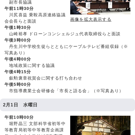
副市長協議
午前11時30分
川尻喜益 乗鞍高原連絡協議
画像を拡大表示する
会会長らと面談
午後1時30分
山崎裕孝 ドローンコンシェルジュ代表取締役らと面談
午後3時00分
丹生川中学校生徒らとともにケーブルテレビ番組収録（※
写真あり）
午後4時00分
地域政策に関する協議
午後4時15分
叙勲褒章祝賀会に関する打ち合わせ
午後5時00分
市指導農業士会研修会「市長と語る会」（※写真あり）
2月1日 水曜日
午前10時00分
堀野晶三 文部科学省初等中
等教育局初等中等教育企画課