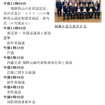
午前11時00分
「飛騨高山の名匠認定証」
交付式及び「メイド・バイ飛
騨高山認証制度登録証」授与
式（※写真あり）
画像を拡大表示する
午前11時50分
渡辺甚一 市議会議員と面談
正午
副市長協議
午後1時15分
庁議
午後3時15分
内藤正彦 飛騨山椒代表取締役社長と面談
午後3時30分
広報に関する協議
午後3時45分
副市長協議
午後4時15分
市民面談
午後6時30分
消防関係者新年会