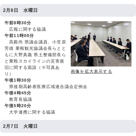
2月8日 水曜日
午前8時30分
広報に関する協議
午前11時00分
高殿尚 県議会議員、小笠原
芳雄 乗鞍観光協議会長らとと
もに大野真義 県土整備部長ら
と乗鞍スカイラインの災害復
旧に関する面談（※写真あ
画像を拡大表示する
り）
午後1時30分
県後期高齢者医療広域連合議会定例会
午後4時45分
教育長協議
午後5時20分
大学連携に関する協議
2月7日 火曜日