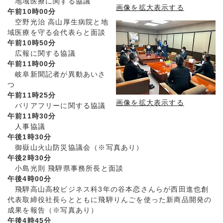
地域医療に関する協議
画像を拡大表示する
午前10時00分
空野光治 高山厚生病院と地
域医療を守る会代表らと面談
午前10時50分
広報に関する協議
午前11時00分
岐阜新聞記者が異動あいさ
つ
午前11時25分
画像を拡大表示する
バリアフリーに関する協議
午前11時30分
人事協議
午後1時30分
御嶽山火山防災協議会（※写真あり）
午後2時30分
小島光則 飛騨県事務所長と面談
午後4時00分
飛騨高山高校ビジネス科3年の谷本恋さんらが西田進也創
代表取締役社長らとともに飛騨りんごを使った新商品開発の
成果を報告（※写真あり）
午後4時45分