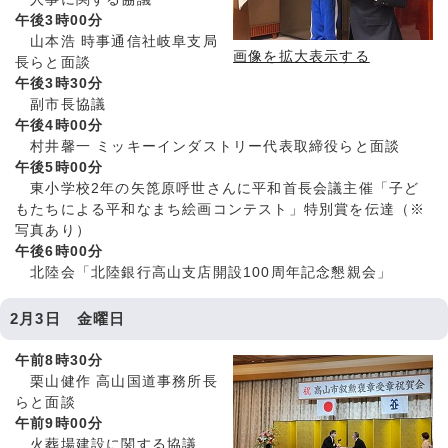
午後3時00分
山本浩 時事通信社岐阜支局
画像を拡大表示する
長らと面談
午後3時30分
副市長協議
午後4時00分
村井馨一 ミッキーインダストリー代表取締役らと面談
午後5時00分
東小学校2年の矢箆原呼世さんに平和首長会議主催「子ど
もたちによる平和なまち絵画コンテスト」特別賞を伝達（※
写真あり）
午後6時00分
北陸会「北陸銀行高山支店開設100周年記念懇親会」
2月3日 金曜日
午前8時30分
栗山健作 高山国道事務所長
らと面談
午前9時00分
火葬場建設に関する協議