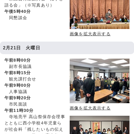
語る会」（※写真あり）
午後5時40分
同懇談会
画像を拡大表示する
2月21日 火曜日
午前8時00分
副市長協議
午前8時15分
観光課打合せ
午前9時00分
人事協議
午前9時20分
市民面談
画像を拡大表示する
午前11時30分
寺地亮平 高山祭保存会理事
とともに西小学校4年児童ら
が社会科「残したいもの伝え