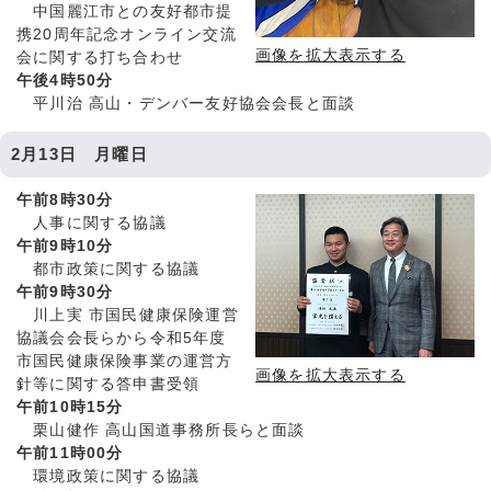
中国麗江市との友好都市提
携20周年記念オンライン交流
画像を拡大表示する
会に関する打ち合わせ
午後4時50分
平川治 高山・デンバー友好協会会長と面談
2月13日 月曜日
午前8時30分
人事に関する協議
午前9時10分
都市政策に関する協議
午前9時30分
川上実 市国民健康保険運営
協議会会長らから令和5年度
市国民健康保険事業の運営方
画像を拡大表示する
針等に関する答申書受領
午前10時15分
栗山健作 高山国道事務所長らと面談
午前11時00分
環境政策に関する協議