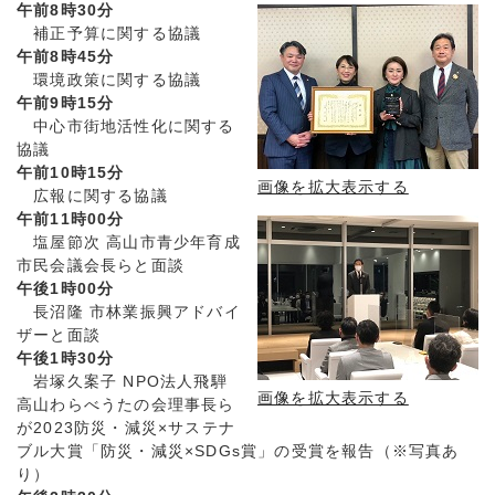
午前8時30分
補正予算に関する協議
午前8時45分
環境政策に関する協議
午前9時15分
中心市街地活性化に関する
協議
午前10時15分
画像を拡大表示する
広報に関する協議
午前11時00分
塩屋節次 高山市青少年育成
市民会議会長らと面談
午後1時00分
長沼隆 市林業振興アドバイ
ザーと面談
午後1時30分
岩塚久案子 NPO法人飛騨
画像を拡大表示する
高山わらべうたの会理事長ら
が2023防災・減災×サステナ
ブル大賞「防災・減災×SDGs賞」の受賞を報告（※写真あ
り）