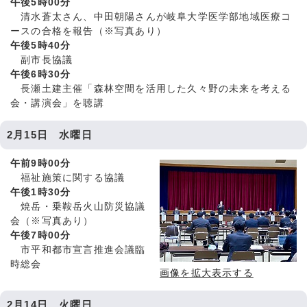
午後5時00分
清水蒼太さん、中田朝陽さんが岐阜大学医学部地域医療コ
ースの合格を報告（※写真あり）
午後5時40分
副市長協議
午後6時30分
長瀬土建主催「森林空間を活用した久々野の未来を考える
会・講演会」を聴講
2月15日 水曜日
午前9時00分
福祉施策に関する協議
午後1時30分
焼岳・乗鞍岳火山防災協議
会（※写真あり）
午後7時00分
市平和都市宣言推進会議臨
時総会
画像を拡大表示する
2月14日 火曜日