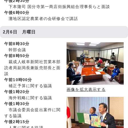
午後2時30分
下本隆司 国分寺第一商店街振興組合理事長らと面談
午後6時00分
灘地区認定農業者の会研修会で講話
2月6日 月曜日
午前8時30分
幹部会議
午前8時50分
裁成人岐阜新聞社営業本部
読者局副局長兼販売部長と面
談
午前10時00分
補正予算に関する協議
画像を拡大表示する
午後1時20分
海外戦略に関する協議
午後1時30分
市議会委員会提出案件に関
する協議
午後2時15分
人事に関する協議