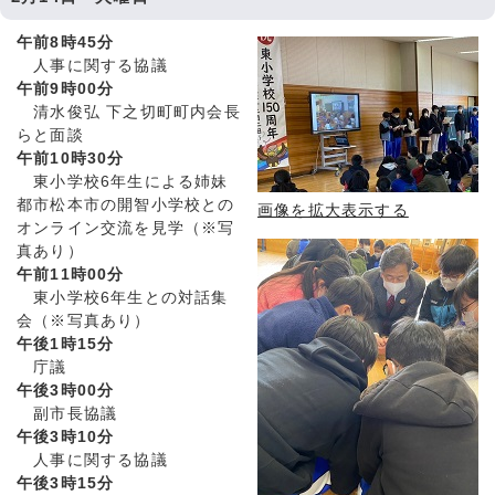
午前8時45分
人事に関する協議
午前9時00分
清水俊弘 下之切町町内会長
らと面談
午前10時30分
東小学校6年生による姉妹
都市松本市の開智小学校との
画像を拡大表示する
オンライン交流を見学（※写
真あり）
午前11時00分
東小学校6年生との対話集
会（※写真あり）
午後1時15分
庁議
午後3時00分
副市長協議
午後3時10分
人事に関する協議
午後3時15分