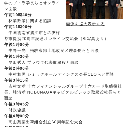
学のプトラ学長らとオンライ
ン面談
午前10時40分
林業政策に関する協議
画像を拡大表示する
午前11時00分
中国雲南省麗江市との友好
都市提携20周年記念オンライン交流会（※写真あり）
午後1時00分
中野一光 飛騨東部土地改良区理事長らと面談
午後1時30分
早田秀人 プラウダ代表取締役と面談
午後2時00分
中村和男 シミックホールディングス会長CEOらと面談
午後3時15分
吉村文孝 十六フィナンシャルグループ十六カード取締役社
長、峠清孝 NOBUNAGAキャピタルビレッジ取締役社長らと
面談
午後3時45分
財政協議
午後4時00分
高山蔬菜出荷組合創立60周年記念大会