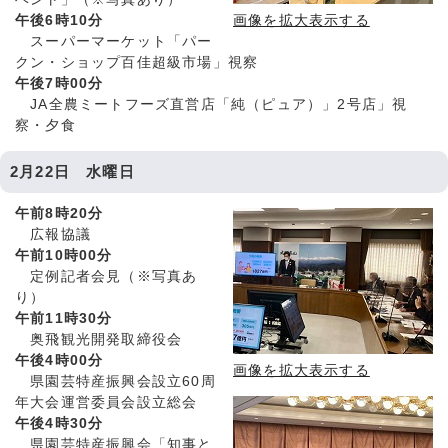
午後6時10分
画像を拡大表示する
スーパーマーケット「パー
クン・ショップ百佳超級市場」視察
午後7時00分
JA全農ミートフーズ直営店「純（ピュア）」2号店」視
察・夕食
2月22日 水曜日
午前8時20分
広報協議
午前10時00分
定例記者会見（※写真あ
り）
午前11時30分
奥飛観光開発取締役会
午後4時00分
画像を拡大表示する
県園芸特産振興会設立60周
年大会運営委員会設立総会
午後4時30分
県園芸特産振興会「知事と