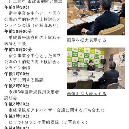
川上陸司 市政策顧問と面談
午前9時30分
宿舎事業を中心とした国立
公園の面的魅力向上検討会オ
ンライン会議（※写真あり）
午前10時00分
乗鞍畳平診療所の上家和子
画像を拡大表示する
医師と面談
午前10時30分
宿舎事業を中心とした国立
公園の面的魅力向上検討会オ
ンライン会議
午後1時00分
人事に関する協議
午後2時00分
令和5年度新規採用決定者
画像を拡大表示する
説明会
午後2時30分
市経済観光アドバイザー会議に関する打ち合わせ
午後3時30分
ヒッツFMラジオ番組収録（※写真あり）
午後4時00分