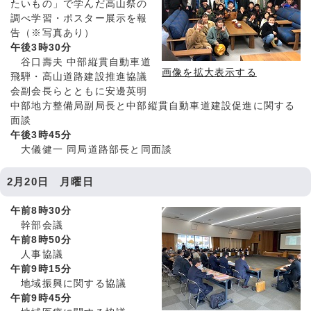
たいもの」で学んだ高山祭の
調べ学習・ポスター展示を報
告（※写真あり）
午後3時30分
谷口壽夫 中部縦貫自動車道
画像を拡大表示する
飛騨・高山道路建設推進協議
会副会長らとともに安邊英明
中部地方整備局副局長と中部縦貫自動車道建設促進に関する
面談
午後3時45分
大儀健一 同局道路部長と同面談
2月20日 月曜日
午前8時30分
幹部会議
午前8時50分
人事協議
午前9時15分
地域振興に関する協議
午前9時45分