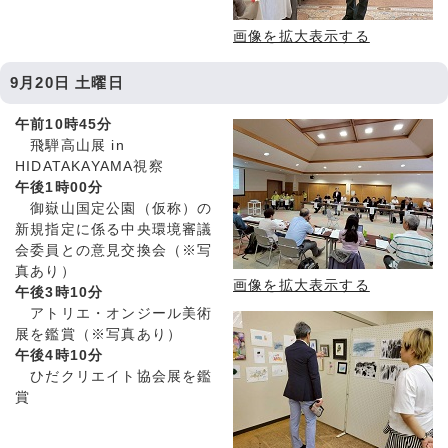
画像を拡大表示する
9月20日 土曜日
午前10時45分
飛騨高山展 in
HIDATAKAYAMA視察
午後1時00分
御嶽山国定公園（仮称）の
新規指定に係る中央環境審議
会委員との意見交換会（※写
真あり）
画像を拡大表示する
午後3時10分
アトリエ・オンジール美術
展を鑑賞（※写真あり）
午後4時10分
ひだクリエイト協会展を鑑
賞