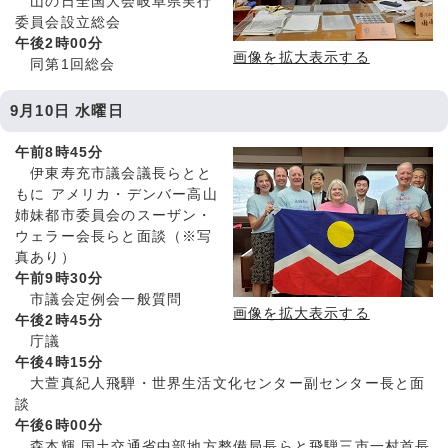
山の日全国大会岐阜県実行
委員会設立総会
午後2時00分
画像を拡大表示する
同第1回総会
9月10日 水曜日
午前8時45分
伊東寿充市議会議長らとと
もに アメリカ・デンバー高山
姉妹都市委員会のスーザン・
ウェラー会長らと面談（※写
真あり）
午前9時30分
市議会定例会一般質問
画像を拡大表示する
午後2時45分
庁議
午後4時15分
大萱真紀人飛騨・世界生活文化センター副センター長と面
談
午後6時00分
森本輝 国土交通省中部地方整備局長らと飛騨三市一村首長