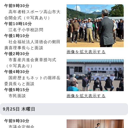
午前9時30分
高年者軽スポーツ高山市大
会開会式（※写真あり）
午前10時10分
江名子小学校訪問
午後1時10分
社会福祉法人清徳会の剱田
廣喜理事長らと面談
画像を拡大表示する
午後2時30分
市畜産共進会褒章授与式
（※写真あり）
午後4時30分
国府歴まちネットの堀祥岳
委員長らと面談
午後5時15分
市民面談
画像を拡大表示する
9月25日 木曜日
午前9時30分
市議会定例会