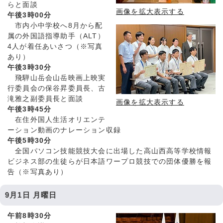
らと面談
画像を拡大表示する
午後3時00分
市内小中学校へ8月から配
属の外国語指導助手（ALT）
4人が着任あいさつ（※写真
あり）
午後3時30分
飛騨山岳会山岳映画上映実
行委員会の保谷昇委員長、古
滝雅之副委員長と面談
画像を拡大表示する
午後3時45分
在住外国人生活オリエンテ
ーション動画のナレーション収録
午後5時30分
全国パソコン技能競技大会に出場した高山西高等学校情報
ビジネス部の生徒らが日本語ワープロ競技での団体優勝を報
告（※写真あり）
9月1日 月曜日
午前8時30分