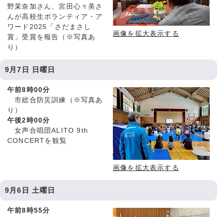
野茉奈加さん、宮田心々美さ
んが高校生ボランティア・ア
ワード2025「さだまさし
画像を拡大表示する
賞」受賞を報告（※写真あ
り）
9月7日 日曜日
午前8時00分
市総合防災訓練（※写真あ
り）
午後2時00分
女声合唱団ALITO 9th
CONCERTを観覧
画像を拡大表示する
9月6日 土曜日
午前8時55分