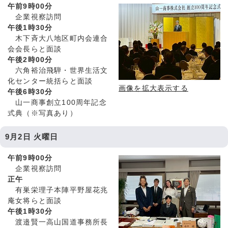
午前9時00分
企業視察訪問
午後1時30分
木下斉大八地区町内会連合
会会長らと面談
午後2時00分
六角裕治飛騨・世界生活文
化センター統括らと面談
画像を拡大表示する
午後6時30分
山一商事創立100周年記念
式典（※写真あり）
9月2日 火曜日
午前9時00分
企業視察訪問
正午
有巣栄理子本陣平野屋花兆
庵女将らと面談
午後1時30分
渡邉賢一高山国道事務所長