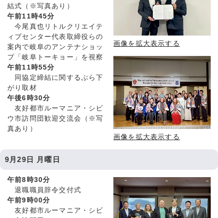
結式（※写真あり）
午前11時45分
今尾真也リトルクリエイテ
ィブセンター代表取締役らの
画像を拡大表示する
案内で岐阜のアンテナショッ
プ「岐阜トーキョー」を視察
午前11時55分
同協定締結に関するぶら下
がり取材
午後6時30分
友好都市ルーマニア・シビ
ウ市訪問団歓迎交流会（※写
真あり）
画像を拡大表示する
9月29日 月曜日
午前8時30分
退職職員辞令交付式
午前9時00分
友好都市ルーマニア・シビ