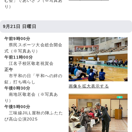
む会」であいさつ（※写真あ
り）
9月21日 日曜日
午前9時00分
県民スポーツ大会総合開会
式（※写真あり）
午前11時00分
江名子校区敬老祝賀会
正午
市平和の日「平和への絆の
鉦」打ち鳴らし
画像を拡大表示する
午後0時30分
南地区敬老会（※写真あ
り）
午後5時00分
三味線JILL屋秋の陣ふたた
び高山公演2025