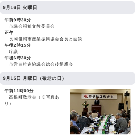
9月16日 火曜日
午前9時30分
市議会福祉文教委員会
正午
長岡俊輔市産業振興協会会長と面談
午後2時15分
庁議
午後6時30分
市営農推進協議会総会後懇親会
9月15日 月曜日（敬老の日）
午前11時00分
高根町敬老会（※写真あ
り）