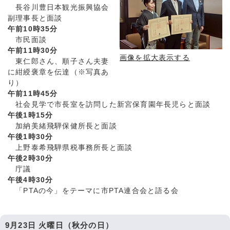
長谷川豊日本観光振興協会
副理事長と面談
午前10時35分
市民面談
午前11時30分
画像を拡大表示する
東仁郎さん、順子さん夫妻
に紺綬褒章を伝達（※写真あ
り）
午前11時45分
社会見学で市長室を訪問した新宮保育園年長児らと面談
午後1時15分
加納美緒飛騨保健所長と面談
午後1時30分
上野泰希飛騨県税事務所長と面談
午後2時30分
庁議
午後4時30分
「PTAの今」をテーマに市PTA連合会と語る会
9月23日 火曜日（秋分の日）