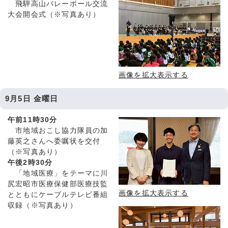
飛騨高山バレーボール交流
大会開会式（※写真あり）
画像を拡大表示する
9月5日 金曜日
午前11時30分
市地域おこし協力隊員の加
藤英之さんへ委嘱状を交付
（※写真あり）
午後2時30分
「地域医療」をテーマに川
尻宏昭市医療保健部医療技監
画像を拡大表示する
とともにケーブルテレビ番組
収録（※写真あり）