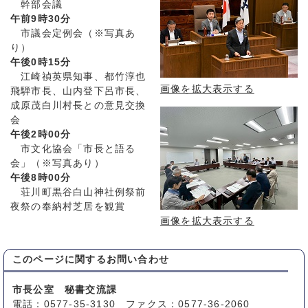
幹部会議
午前9時30分
市議会定例会（※写真あ
り）
午後0時15分
江崎禎英県知事、都竹淳也
画像を拡大表示する
飛騨市長、山内登下呂市長、
成原茂白川村長との意見交換
会
午後2時00分
市文化協会「市長と語る
会」（※写真あり）
午後8時00分
荘川町黒谷白山神社例祭前
夜祭の奉納村芝居を観賞
画像を拡大表示する
このページに関する
お問い合わせ
市長公室 秘書交流課
電話：0577-35-3130 ファクス：0577-36-2060