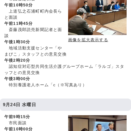
午前10時50分
上道弘之石浦町町内会長ら
と面談
午前11時45分
斎藤茂郎読売新聞記者と面
談
画像を拡大表示する
午後1時30分
地域活動支援センター「や
まびこ」スタッフとの意見交換
午後2時20分
認知症対応型共同生活介護グループホーム「ラルゴ」スタ
ッフとの意見交換
午後3時00分
特別養護老人ホーム「c（※写真あり）
9月24日 水曜日
午前9時15分
市民面談
午前10時00分