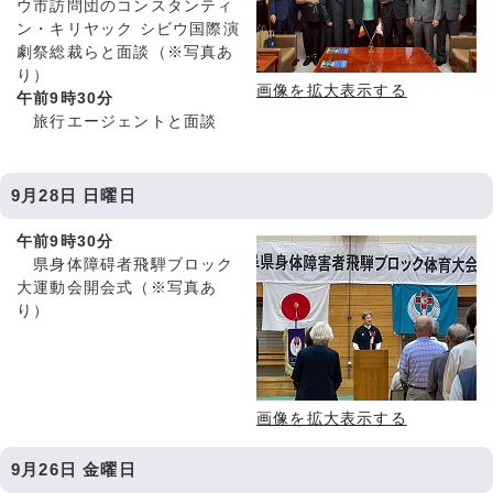
ウ市訪問団のコンスタンティ
ン・キリヤック シビウ国際演
劇祭総裁らと面談（※写真あ
り）
画像を拡大表示する
午前9時30分
旅行エージェントと面談
9月28日 日曜日
午前9時30分
県身体障碍者飛騨ブロック
大運動会開会式（※写真あ
り）
画像を拡大表示する
9月26日 金曜日