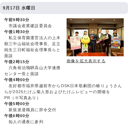
9月17日 水曜日
午前9時30分
市議会産業建設委員会
午後1時30分
私立保育園運営法人の上木
順三中山福祉会理事長、足立
純生三日町福祉会理事長らと
面談
画像を拡大表示する
午後2時15分
六角裕治飛騨高山大学連携
センター長と面談
午後4時00分
友好都市福井県越前市からOSK日本歌劇団の椿りょうさん
らが2025たけふ菊人形およびたけふレビューの開催を
PR（※写真あり）
午後5時00分
新規派遣職員に辞令交付
午後6時00分
知人の通夜に参列