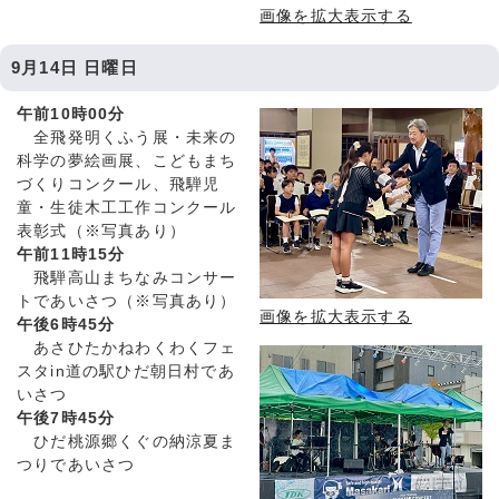
画像を拡大表示する
9月14日 日曜日
午前10時00分
全飛発明くふう展・未来の
科学の夢絵画展、こどもまち
づくりコンクール、飛騨児
童・生徒木工工作コンクール
表彰式（※写真あり）
午前11時15分
飛騨高山まちなみコンサー
トであいさつ（※写真あり）
画像を拡大表示する
午後6時45分
あさひたかねわくわくフェ
スタin道の駅ひだ朝日村であ
いさつ
午後7時45分
ひだ桃源郷くぐの納涼夏ま
つりであいさつ