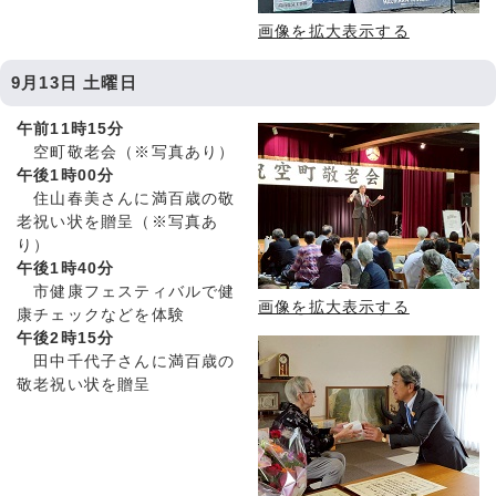
画像を拡大表示する
9月13日 土曜日
午前11時15分
空町敬老会（※写真あり）
午後1時00分
住山春美さんに満百歳の敬
老祝い状を贈呈（※写真あ
り）
午後1時40分
市健康フェスティバルで健
画像を拡大表示する
康チェックなどを体験
午後2時15分
田中千代子さんに満百歳の
敬老祝い状を贈呈