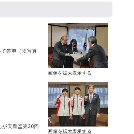
いて答申（※写真
画像を拡大表示する
が天皇盃第30回
画像を拡大表示する