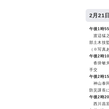
2月21
午後1時5
渡辺猛之
部土木技
（※写真
午後2時1
沓掛敏夫
手交
午後2時1
神山泰同
防災課長
午後2時2
西川昌宏