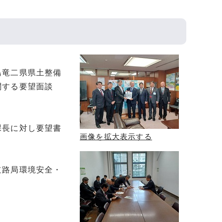
島竜二県県土整備
関する要望面談
課長に対し要望書
画像を拡大表示する
道路局環境安全・