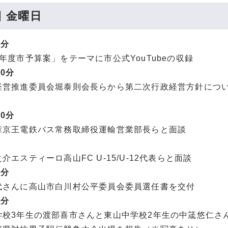
日 金曜日
0分
度市予算案」をテーマに市公式YouTubeの収録
00分
営推進委員会堀泰則会長らから第二次行政経営方針につ
00分
京王電鉄バス常務取締役運輸営業部長らと面談
エスティーロ高山FC U-15/U-12代表らと面談
0分
さんに高山市白川村公平委員会委員選任書を交付
0分
校3年生の渡部喜市さんと東山中学校2年生の中筬悠仁さん