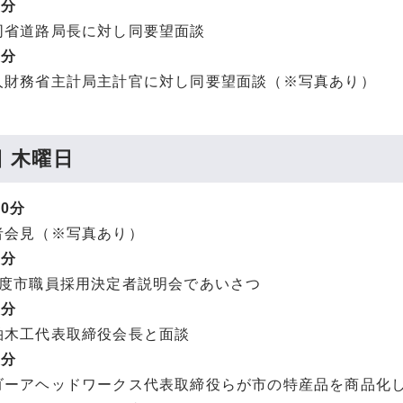
0分
省道路局長に対し同要望面談
0分
財務省主計局主計官に対し同要望面談（※写真あり）
日 木曜日
00分
会見（※写真あり）
0分
度市職員採用決定者説明会であいさつ
0分
木工代表取締役会長と面談
0分
ーアヘッドワークス代表取締役らが市の特産品を商品化