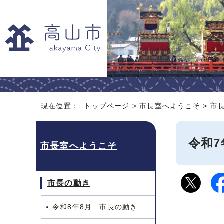
現在位置：
トップページ
>
市長室へようこそ
>
市
令和7
市長室へようこそ
市長の動き
令和8年8月 市長の動き