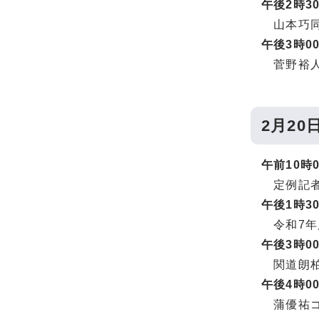
午後2時3
山本巧同
午後3時0
菅野裕人
2月20
午前10時
定例記者
午後1時3
令和7年
午後3時0
関道朗柏
午後4時0
蒲優祐ゴ