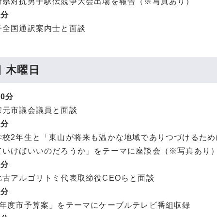
府県対抗男子駅伝競争大会出場を報告（※写真あり）
0分
全国通訳案内士と面談
日 木曜日
00分
元市議会議員と面談
0分
校2年生と「東山が将来も温かな地域でありつづけるため
ていけばいいのだろうか」をテーマに座談会（※写真あり
0分
古アルゴリトミ代表取締役CEOらと面談
0分
年度市予算案」をテーマにケーブルテレビ番組収録