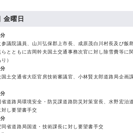
日 金曜日
5分
参議院議員、山川弘保郡上市長、成原茂白川村長及び飯
監らとともに吉岡幹夫国土交通事務次官に対し除雪費等に
あり）
0分
国土交通省大臣官房技術審議官、小林賢太郎道路局企画
5分
省道路局環境安全・防災課道路防災対策室長、水野宏治
に対し要望書手交
0分
同省道路局国道・技術課長に対し要望書手交