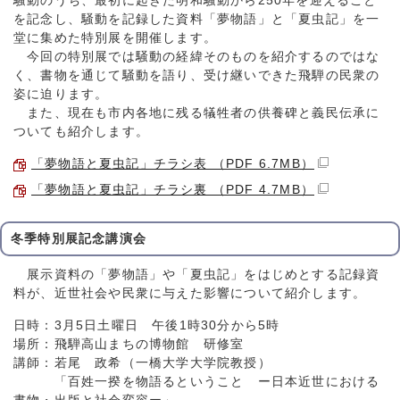
騒動のうち、最初に起きた明和騒動から250年を迎えること
を記念し、騒動を記録した資料「夢物語」と「夏虫記」を一
堂に集めた特別展を開催します。
今回の特別展では騒動の経緯そのものを紹介するのではな
く、書物を通じて騒動を語り、受け継いできた飛騨の民衆の
姿に迫ります。
また、現在も市内各地に残る犠牲者の供養碑と義民伝承に
ついても紹介します。
「夢物語と夏虫記」チラシ表 （PDF 6.7MB）
「夢物語と夏虫記」チラシ裏 （PDF 4.7MB）
冬季特別展記念講演会
展示資料の「夢物語」や「夏虫記」をはじめとする記録資
料が、近世社会や民衆に与えた影響について紹介します。
日時：3月5日土曜日 午後1時30分から5時
場所：飛騨高山まちの博物館 研修室
講師：若尾 政希（一橋大学大学院教授）
「百姓一揆を物語るということ ー日本近世における