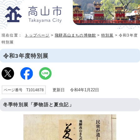
現在位置：
トップページ
>
飛騨高山まちの博物館
>
特別展
> 令和3年度
特別展
令和3年度特別展
更新日 令和4年1月22日
ページ番号 T1014878
冬季特別展「夢物語と夏虫記」