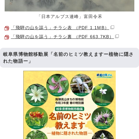
「日本アルプス連峰」富田令禾
「飛騨の山を謳う」チラシ表 （PDF 1.1MB）
「飛騨の山を謳う」チラシ裏 （PDF 663.7KB）
岐阜県博物館移動展「名前のヒミツ教えますー植物に隠さ
れた物語ー」