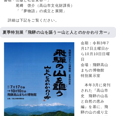
書物・出版と社会変容ー」
尾﨑 啓介（高山市文化財課長）
「『夢物語』の成立と展開」
詳細は下記をご覧ください。
夏季特別展「飛騨の山を謳うー山と人とのかかわり方ー」
会期：令和3年7
月17日土曜日か
ら10月10日日曜
日
会場：飛騨高山
まちの博物館
特別展示室
本年3月に発刊
された『高山市
史 飛騨の山岳
と自然の恵み
編』を基に、飛
騨の山の成り立