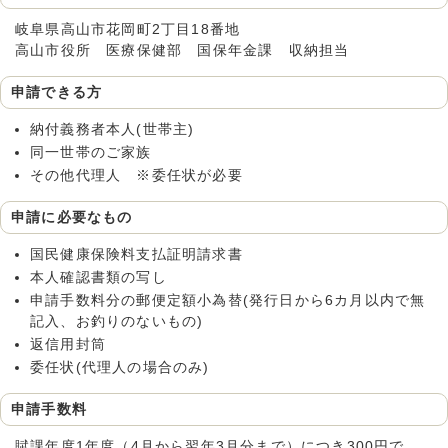
岐阜県高山市花岡町2丁目18番地
高山市役所 医療保健部 国保年金課 収納担当
申請できる方
納付義務者本人(世帯主)
同一世帯のご家族
その他代理人 ※委任状が必要
申請に必要なもの
国民健康保険料支払証明請求書
本人確認書類の写し
申請手数料分の郵便定額小為替(発行日から6カ月以内で無
記入、お釣りのないもの)
返信用封筒
委任状(代理人の場合のみ)
申請手数料
賦課年度1年度（4月から翌年3月分まで）につき300円で