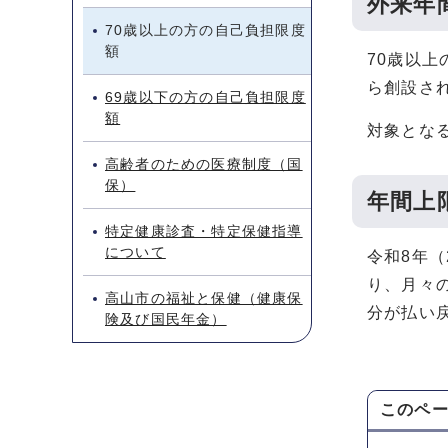
外来年
70歳以上の方の自己負担限度
額
70歳以
ら創設さ
69歳以下の方の自己負担限度
額
対象とな
高齢者のための医療制度（国
保）
年間上
特定健康診査・特定保健指導
について
令和8年
り、月々
高山市の福祉と保健（健康保
分が払い
険及び国民年金）
このペ