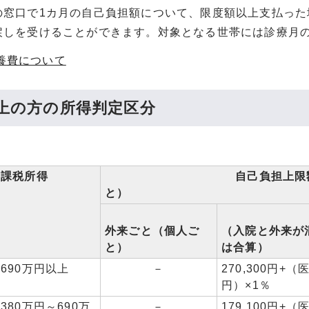
の窓口で1カ月の自己負担額について、限度額以上支払っ
戻しを受けることができます。対象となる世帯には診療月の
養費について
以上の方の所得判定区分
課税所得
自己負担上限額（
と）
外来ごと（個人ご
（入院と外来が
と）
は合算）
690万円以上
－
270,300円+（医
円）×1％
380万円～690万
－
179,100円+（医