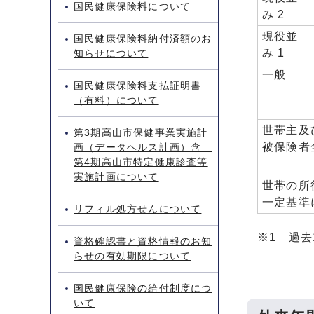
国民健康保険料について
み 2
現役並
国民健康保険料納付済額のお
み 1
知らせについて
一般
国民健康保険料支払証明書
（有料）について
世帯主及
第3期高山市保健事業実施計
被保険者
画（データヘルス計画）含
第4期高山市特定健康診査等
実施計画について
世帯の所
一定基準
リフィル処方せんについて
※1 過
資格確認書と資格情報のお知
らせの有効期限について
国民健康保険の給付制度につ
いて