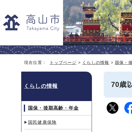
現在位置：
トップページ
>
くらしの情報
>
国保・
70
くらしの情報
国保・後期高齢・年金
国民健康保険