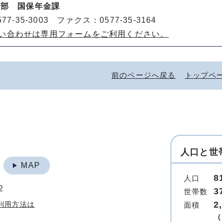
健部 国保年金課
77-35-3003 ファクス：0577-35-3164
い合わせは専用フォームをご利用ください。
前のページへ戻る
トップペ
人口と世
地
MAP
8
人口
2
3
世帯数
2
利用方法は
面積
（