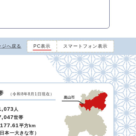
ージへ戻る
PC表示
スマートフォン表示
帯
（令和8年8月1日現在）
1,073
人
7,047
世帯
,177.61
平方km
日本一大きな市）