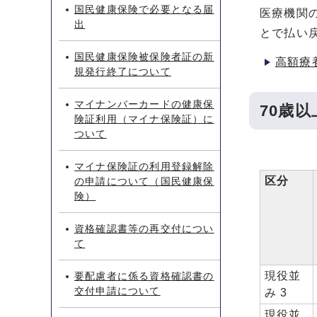
国民健康保険で必要となる届
医療機関
出
とで払い
国民健康保険被保険者証の新
高額療
規発行終了について
マイナンバーカードの健康保
70歳
険証利用（マイナ保険証）に
ついて
マイナ保険証の利用登録解除
区分
の申請について（国民健康保
険）
資格確認書等の再交付につい
て
現役並
要配慮者に係る資格確認書の
交付申請について
み 3
現役並