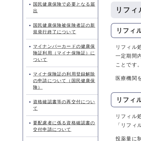
国民健康保険で必要となる届
リフィ
出
国民健康保険被保険者証の新
リフィ
規発行終了について
マイナンバーカードの健康保
リフィル
険証利用（マイナ保険証）に
一定期間
ついて
ことです
マイナ保険証の利用登録解除
医療機関
の申請について（国民健康保
険）
リフィ
資格確認書等の再交付につい
て
リフィル
要配慮者に係る資格確認書の
「リフィ
交付申請について
投薬量に