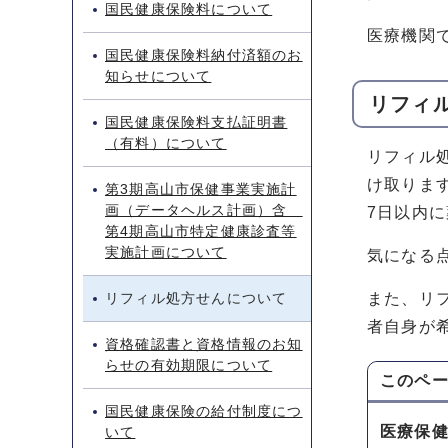
国民健康保険料について
医療機関
国民健康保険料納付済額のお
知らせについて
リフィ
国民健康保険料支払証明書
（有料）について
リフィル
け取りま
第3期高山市保健事業実施計
画（データヘルス計画）含
7日以内
第4期高山市特定健康診査等
実施計画について
気になる
リフィル処方せんについて
また、リ
者自身が
資格確認書と資格情報のお知
らせの有効期限について
このペ
国民健康保険の給付制度につ
医療保
いて