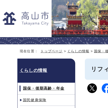
現在位置：
トップページ
>
くらしの情報
>
国保・
リフ
くらしの情報
国保・後期高齢・年金
国民健康保険