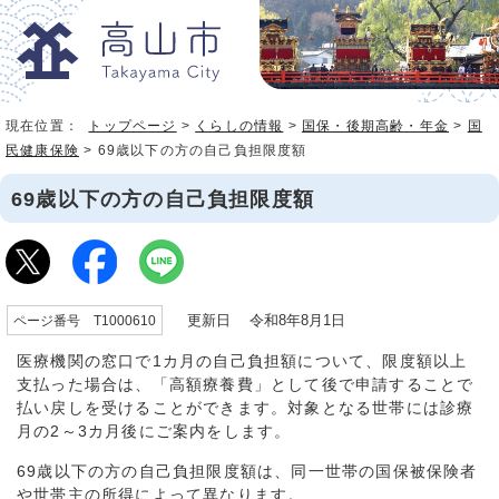
現在位置：
トップページ
>
くらしの情報
>
国保・後期高齢・年金
>
国
民健康保険
> 69歳以下の方の自己負担限度額
69歳以下の方の自己負担限度額
更新日 令和8年8月1日
ページ番号 T1000610
医療機関の窓口で1カ月の自己負担額について、限度額以上
支払った場合は、「高額療養費」として後で申請することで
払い戻しを受けることができます。対象となる世帯には診療
月の2～3カ月後にご案内をします。
69歳以下の方の自己負担限度額は、同一世帯の国保被保険者
や世帯主の所得によって異なります。