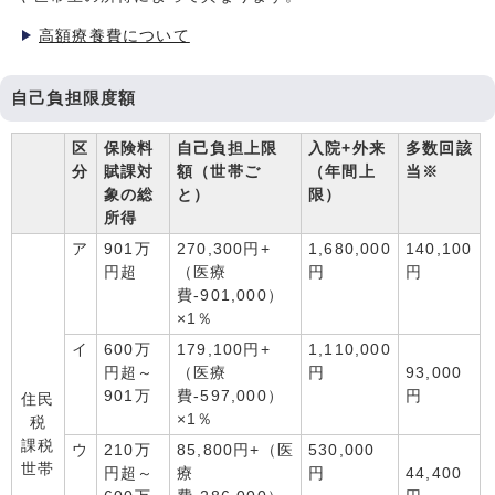
高額療養費について
自己負担限度額
区
保険料
自己負担上限
入院+外来
多数回該
分
賦課対
額（世帯ご
（年間上
当※
象の総
と）
限）
所得
ア
901万
270,300円+
1,680,000
140,100
円超
（医療
円
円
費-901,000）
×1％
イ
600万
179,100円+
1,110,000
円超～
（医療
円
93,000
901万
費-597,000）
円
住民
×1％
税
課税
ウ
210万
85,800円+（医
530,000
世帯
円超～
療
円
44,400