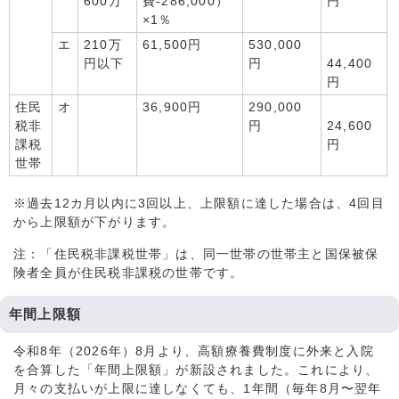
600万
費-286,000）
円
×1％
エ
210万
61,500円
530,000
円以下
円
44,400
円
住民
オ
36,900円
290,000
税非
円
24,600
課税
円
世帯
※過去12カ月以内に3回以上、上限額に達した場合は、4回目
から上限額が下がります。
注：「住民税非課税世帯」は、同一世帯の世帯主と国保被保
険者全員が住民税非課税の世帯です。
年間上限額
令和8年（2026年）8月より、高額療養費制度に外来と入院
を合算した「年間上限額」が新設されました。これにより、
月々の支払いが上限に達しなくても、1年間（毎年8月〜翌年