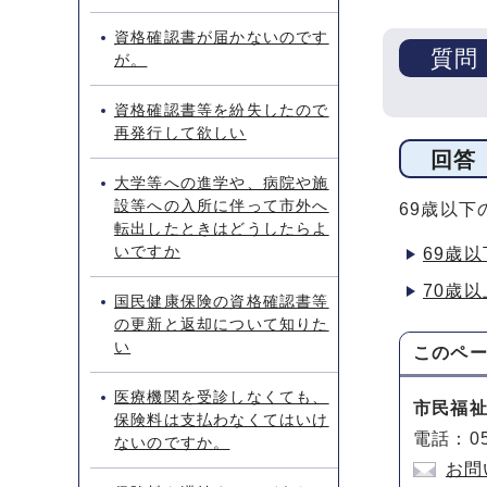
資格確認書が届かないのです
質問
が。
資格確認書等を紛失したので
再発行して欲しい
回答
大学等への進学や、病院や施
設等への入所に伴って市外へ
69歳以下
転出したときはどうしたらよ
いですか
69歳
70歳
国民健康保険の資格確認書等
の更新と返却について知りた
い
このペ
医療機関を受診しなくても、
市民福
保険料は支払わなくてはいけ
電話：05
ないのですか。
お問