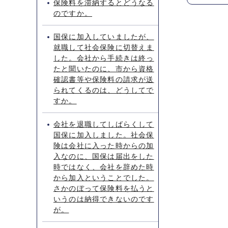
保険料を滞納するとどうなる
のですか。
国保に加入していましたが、
就職して社会保険に切替えま
した。会社から手続きは終っ
たと聞いたのに、市から資格
確認書等や保険料の請求が送
られてくるのは、どうしてで
すか。
会社を退職してしばらくして
国保に加入しました。社会保
険は会社に入った時からの加
入なのに、国保は届出をした
時ではなく、会社を辞めた時
から加入ということでした。
さかのぼって保険料を払うと
いうのは納得できないのです
が。