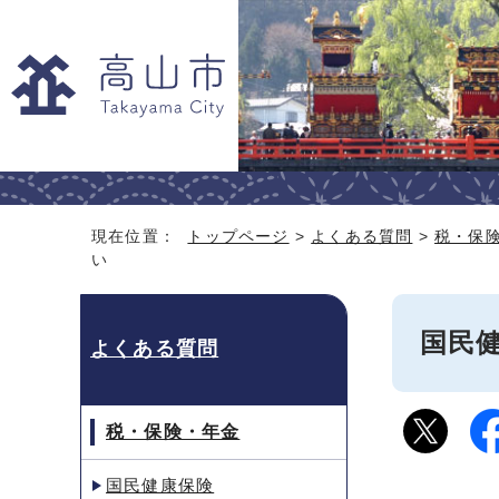
現在位置：
トップページ
>
よくある質問
>
税・保
い
国民
よくある質問
税・保険・年金
国民健康保険