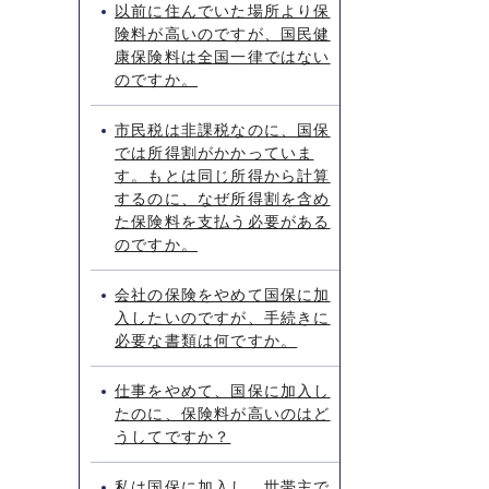
以前に住んでいた場所より保
険料が高いのですが、国民健
康保険料は全国一律ではない
のですか。
市民税は非課税なのに、国保
では所得割がかかっていま
す。もとは同じ所得から計算
するのに、なぜ所得割を含め
た保険料を支払う必要がある
のですか。
会社の保険をやめて国保に加
入したいのですが、手続きに
必要な書類は何ですか。
仕事をやめて、国保に加入し
たのに、保険料が高いのはど
うしてですか？
私は国保に加入し、世帯主で