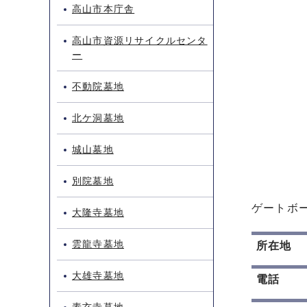
高山市本庁舎
高山市資源リサイクルセンタ
ー
不動院墓地
北ケ洞墓地
城山墓地
別院墓地
ゲートボー
大隆寺墓地
雲龍寺墓地
所在地
大雄寺墓地
電話