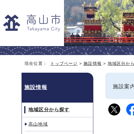
現在位置：
トップページ
>
施設情報
>
地域区分か
施設
施設情報
地域区分から探す
高山地域