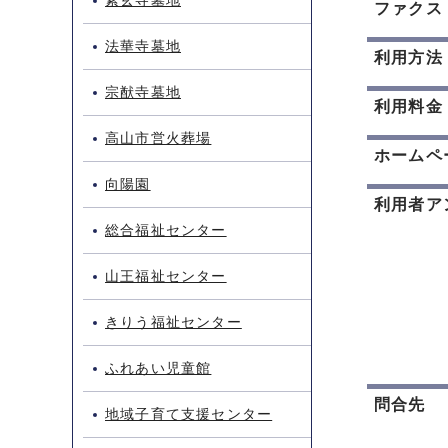
素玄寺墓地
ファクス
法華寺墓地
利用方法
宗猷寺墓地
利用料金
高山市営火葬場
ホームペ
向陽園
利用者ア
総合福祉センター
山王福祉センター
きりう福祉センター
ふれあい児童館
問合先
地域子育て支援センター