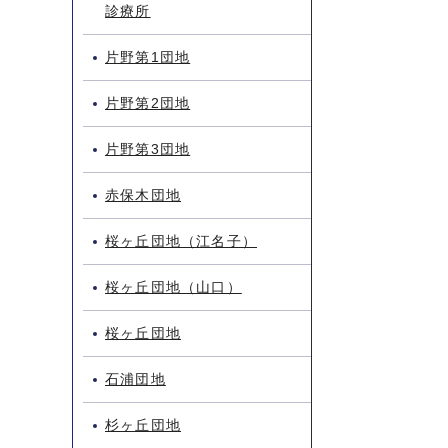
診療所
片野第1団地
片野第2団地
片野第3団地
赤保木団地
桜ヶ丘団地（江名子）
桜ヶ丘団地（山口）
桜ヶ丘団地
石浦団地
杉ヶ丘団地