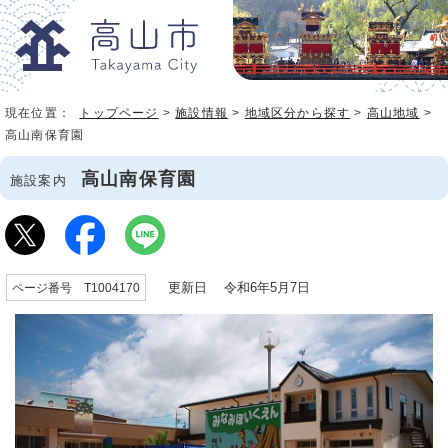
現在位置：
トップページ
>
施設情報
>
地域区分から探す
>
高山地域
>
高山南保育園
高山南保育園
施設案内
更新日 令和6年5月7日
ページ番号 T1004170