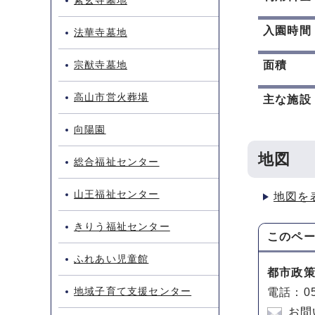
素玄寺墓地
入園時間
法華寺墓地
宗猷寺墓地
面積
高山市営火葬場
主な施設
向陽園
地図
総合福祉センター
山王福祉センター
地図を
きりう福祉センター
このペ
ふれあい児童館
都市政
地域子育て支援センター
電話：05
お問