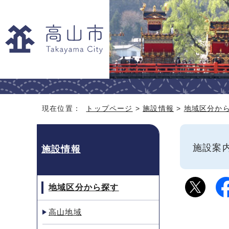
現在位置：
トップページ
>
施設情報
>
地域区分か
施設
施設情報
地域区分から探す
高山地域