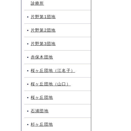
診療所
片野第1団地
片野第2団地
片野第3団地
赤保木団地
桜ヶ丘団地（江名子）
桜ヶ丘団地（山口）
桜ヶ丘団地
石浦団地
杉ヶ丘団地