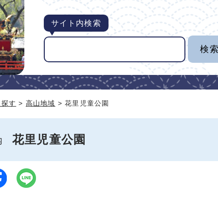
サイト内検索
ら探す
>
高山地域
> 花里児童公園
花里児童公園
案内