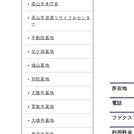
高山市本庁舎
高山市資源リサイクルセンタ
ー
不動院墓地
北ケ洞墓地
城山墓地
別院墓地
所在地
大隆寺墓地
電話
雲龍寺墓地
ファクス
大雄寺墓地
利用料金