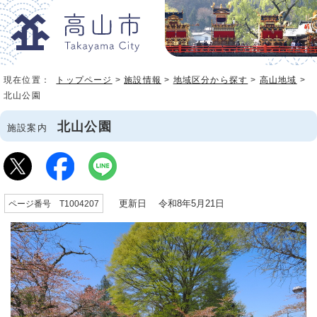
現在位置：
トップページ
>
施設情報
>
地域区分から探す
>
高山地域
>
北山公園
北山公園
施設案内
更新日 令和8年5月21日
ページ番号 T1004207