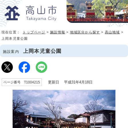
現在位置：
トップページ
>
施設情報
>
地域区分から探す
>
高山地域
>
上岡本児童公園
上岡本児童公園
施設案内
更新日 平成31年4月18日
ページ番号 T1004215