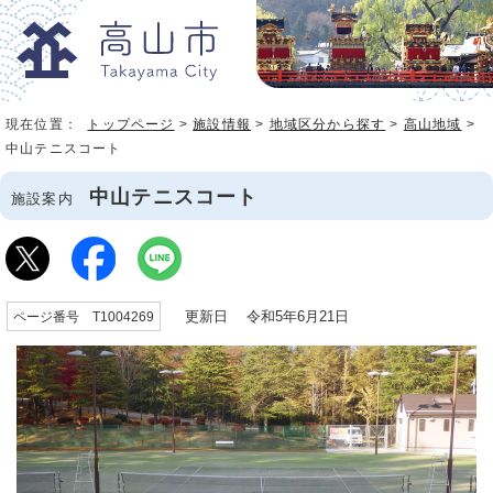
現在位置：
トップページ
>
施設情報
>
地域区分から探す
>
高山地域
>
中山テニスコート
中山テニスコート
施設案内
更新日 令和5年6月21日
ページ番号 T1004269