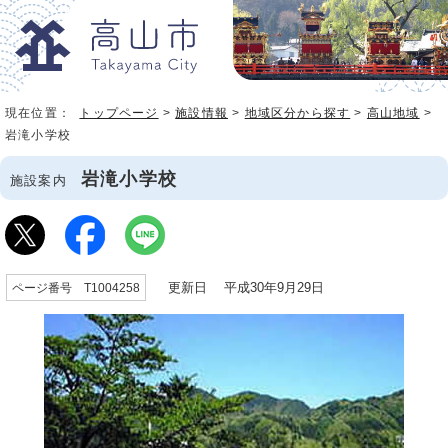
現在位置：
トップページ
>
施設情報
>
地域区分から探す
>
高山地域
>
岩滝小学校
岩滝小学校
施設案内
更新日 平成30年9月29日
ページ番号 T1004258