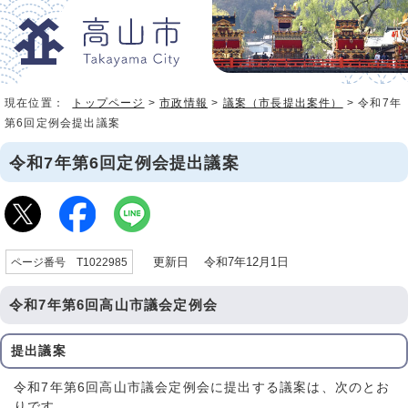
現在位置：
トップページ
>
市政情報
>
議案（市長提出案件）
> 令和7年
第6回定例会提出議案
令和7年第6回定例会提出議案
更新日 令和7年12月1日
ページ番号 T1022985
令和7年第6回高山市議会定例会
提出議案
令和7年第6回高山市議会定例会に提出する議案は、次のとお
りです。