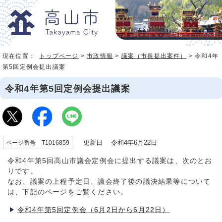
現在位置：
トップページ
>
市政情報
>
議案（市長提出案件）
> 令和4年
第5回定例会提出議案
令和4年第5回定例会提出議案
更新日 令和4年6月22日
ページ番号 T1016859
令和4年第5回高山市議会定例会に提出する議案は、次のとお
りです。
なお、議案の上程予定日、議会終了後の議決結果等について
は、下記のページをご覧ください。
令和4年第5回定例会（6月2日から6月22日）