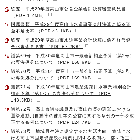
監査 平成29年度高山市公営企業会計決算審査意見書
（PDF 1.2MB）
附属書類 平成29年度高山市水道事業会計決算に係る資
金不足比率 （PDF 43.1KB）
監査 平成29年度高山市水道事業会計決算に係る経営健
全化審査意見書 （PDF 67.2KB）
議第69号 平成30年度高山市一般会計補正予算（第2号）
の専決処分について （PDF 155.6KB）
議第70号 平成30年度高山市一般会計補正予算（第3号）
の専決処分について （PDF 169.3KB）
議第71号 平成30年度高山市農業集落排水事業特別会計
補正予算（第1号）の専決処分について （PDF
148.5KB）
議第72号 高山市議会議員及び高山市長の選挙における
選挙運動用自動車の使用等の公営に関する条例の一部を改
正する条例について （PDF 124.7KB）
議第73号 地域再生法に規定する地方活力向上地域にお
ける高山市固定資産税の特例に関する条例の一部を改正す