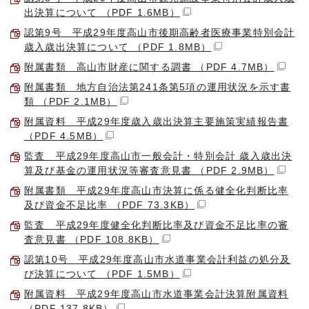
出決算について （PDF 1.6MB）
認第9号 平成29年度高山市後期高齢者医療事業特別会計
歳入歳出決算について （PDF 1.8MB）
附属書類 高山市財産に関する調書 （PDF 4.7MB）
附属書類 地方自治法第241条第5項の運用状況を示す書
類 （PDF 2.1MB）
附属資料 平成29年度歳入歳出決算主要施策実績報告書
（PDF 4.5MB）
監査 平成29年度高山市一般会計・特別会計 歳入歳出決
算及び基金の運用状況等審査意見書 （PDF 2.9MB）
附属書類 平成29年度高山市決算に係る健全化判断比率
及び資金不足比率 （PDF 73.3KB）
監査 平成29年度健全化判断比率及び資金不足比率の審
査意見書 （PDF 108.8KB）
認第10号 平成29年度高山市水道事業会計利益の処分及
び決算について （PDF 1.5MB）
附属資料 平成29年度高山市水道事業会計決算附属資料
（PDF 137.8KB）