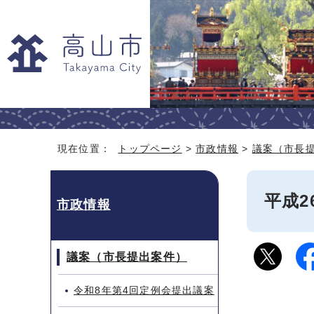
現在位置：
トップページ
>
市政情報
>
議案（市長
平成2
市政情報
議案（市長提出案件）
令和8年第4回定例会提出議案