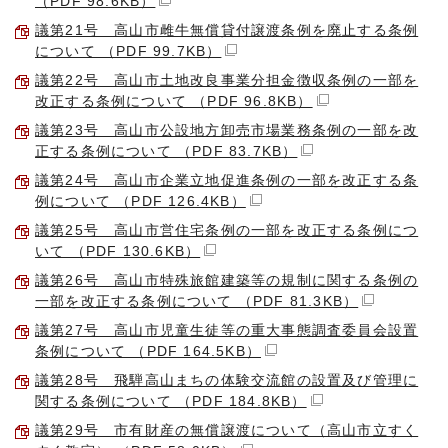
（PDF 98.6KB）
議第21号 高山市雌牛無償貸付譲渡条例を廃止する条例
について （PDF 99.7KB）
議第22号 高山市土地改良事業分担金徴収条例の一部を
改正する条例について （PDF 96.8KB）
議第23号 高山市公設地方卸売市場業務条例の一部を改
正する条例について （PDF 83.7KB）
議第24号 高山市企業立地促進条例の一部を改正する条
例について （PDF 126.4KB）
議第25号 高山市営住宅条例の一部を改正する条例につ
いて （PDF 130.6KB）
議第26号 高山市特殊旅館建築等の規制に関する条例の
一部を改正する条例について （PDF 81.3KB）
議第27号 高山市児童生徒等の重大事態調査委員会設置
条例について （PDF 164.5KB）
議第28号 飛騨高山まちの体験交流館の設置及び管理に
関する条例について （PDF 184.8KB）
議第29号 市有財産の無償譲渡について（高山市立すく