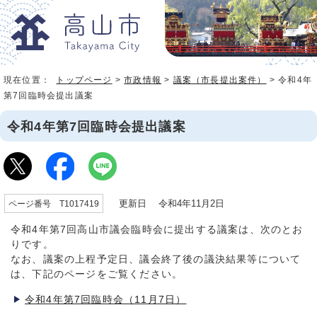
現在位置：
トップページ
>
市政情報
>
議案（市長提出案件）
> 令和4年
第7回臨時会提出議案
令和4年第7回臨時会提出議案
更新日 令和4年11月2日
ページ番号 T1017419
令和4年第7回高山市議会臨時会に提出する議案は、次のとお
りです。
なお、議案の上程予定日、議会終了後の議決結果等について
は、下記のページをご覧ください。
令和4年第7回臨時会（11月7日）