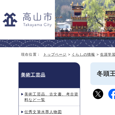
現在位置：
トップページ
>
くらしの情報
>
生涯学
冬頭
美術工芸品
美術工芸品、古文書、考古資
料など一覧
伝秀文筆水墨人物図