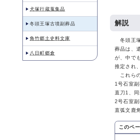
犬塚行蔵蒐集品
解説
冬頭王塚古墳副葬品
角竹郷土史料文庫
冬頭王塚
葬品は、
八日町郷倉
が、中で
推定され
これらの
1号石室
直刀1、同
2号石室
直弧文鹿角
このペ