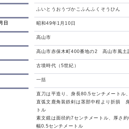
ふいとうおうづかこふんふくそうひん
月日
昭和49年1月10日
高山市
高山市赤保木町400番地の2 高山市風
古墳時代（5世紀）
一括
直刀は平造り、身長80.5センチメートル
直弧文鹿角装鉄剣は茎部中程より折損 身
トル
素文鏡は面径約7センチメートル、厚さ約
幅0.5センチメートル