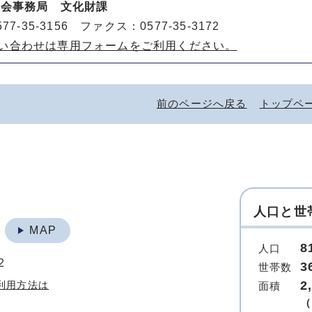
員会事務局 文化財課
77-35-3156 ファクス：0577-35-3172
い合わせは専用フォームをご利用ください。
前のページへ戻る
トップペ
人口と世
地
MAP
8
人口
2
3
世帯数
2
利用方法は
面積
（