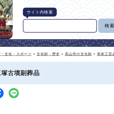
サイト内検索
習・文化・スポーツ
>
文化財・歴史
>
高山市の文化財
>
美術工芸
王塚古墳副葬品