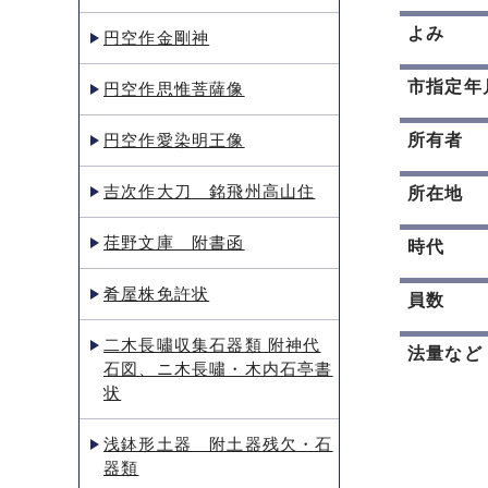
よみ
円空作金剛神
市指定年
円空作思惟菩薩像
円空作愛染明王像
所有者
吉次作大刀 銘飛州高山住
所在地
荏野文庫 附書函
時代
肴屋株免許状
員数
二木長嘯収集石器類 附神代
法量など
石図、ニ木長嘯・木内石亭書
状
浅鉢形土器 附土器残欠・石
器類