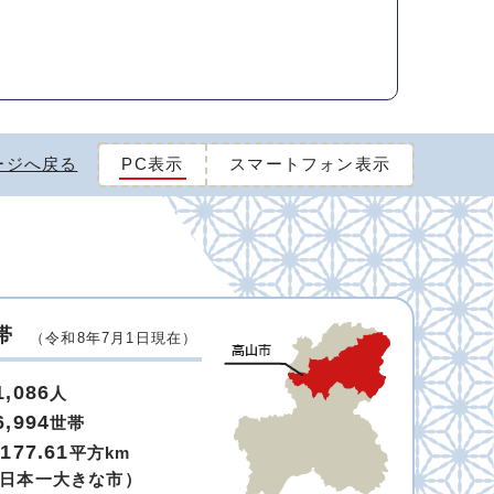
ージへ戻る
PC表示
スマートフォン表示
帯
（令和8年7月1日現在）
1,086
人
6,994
世帯
,177.61
平方km
日本一大きな市）