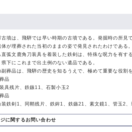
古墳は、飛騨では早い時期の古墳である。発掘時の所見で
遺体が埋葬された当初のままの姿で発見されたわけである
も直弧文鹿角刀装具を着装した鉄剣は、特殊な呪力を有す
、県下にこれまで出土例のない遺品である。
副葬品は、飛騨の歴史を知るうえで、極めて重要な役割を
副葬品
装具残片、鉄鏃11、石製小玉2
副葬品
装鉄剣1、同鞘残片、鉄鉾1、鉄鏃21、素文鏡1、管玉2、
ージに関する
お問い合わせ