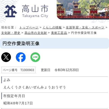
現在位置：
トップページ
>
くらしの情報
>
生涯学習・文化・スポーツ
>
文化財・歴史
>
高山市の文化財
>
美術工芸品
> 円空作愛染明王像
円空作愛染明王像
更新日 令和3年12月20日
ページ番号 T1000903
よみ
えんくうさくあいぜんみょうおうぞう
市指定年月日
昭和48年7月17日