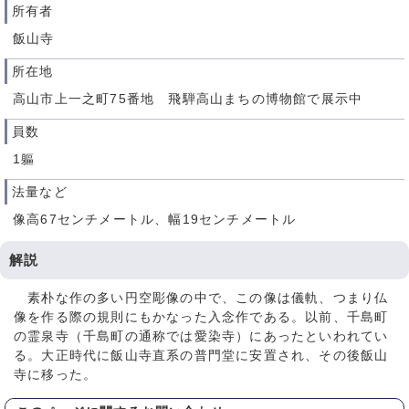
所有者
飯山寺
所在地
高山市上一之町75番地 飛騨高山まちの博物館で展示中
員数
1軀
法量など
像高67センチメートル、幅19センチメートル
解説
素朴な作の多い円空彫像の中で、この像は儀軌、つまり仏
像を作る際の規則にもかなった入念作である。以前、千島町
の霊泉寺（千島町の通称では愛染寺）にあったといわれてい
る。大正時代に飯山寺直系の普門堂に安置され、その後飯山
寺に移った。