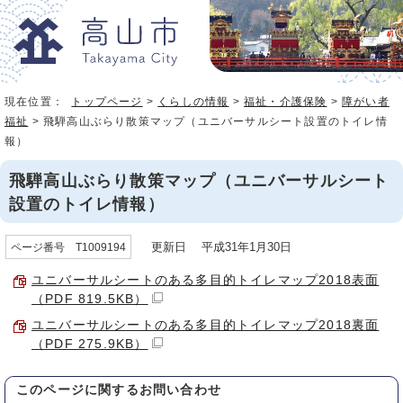
現在位置：
トップページ
>
くらしの情報
>
福祉・介護保険
>
障がい者
福祉
> 飛騨高山ぶらり散策マップ（ユニバーサルシート設置のトイレ情
報）
飛騨高山ぶらり散策マップ（ユニバーサルシート
設置のトイレ情報）
更新日 平成31年1月30日
ページ番号 T1009194
ユニバーサルシートのある多目的トイレマップ2018表面
（PDF 819.5KB）
ユニバーサルシートのある多目的トイレマップ2018裏面
（PDF 275.9KB）
このページに関する
お問い合わせ