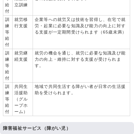
給
立訓練
付
訓
就労移
企業等への就労又は技術を習得し、在宅で就
練
行支援
労・起業に必要な知識及び能力の向上に対す
等
る支援が一定期間受けられます（65歳未満）
給
付
訓
就労継
就労の機会を通じ、就労に必要な知識及び能
練
続支援
力の向上・維持に対する支援が受けられま
等
す。
給
付
訓
共同生
地域で共同生活する障がい者が日常の生活援
練
活援助
助を受けられます。
等
（グル
給
ープホ
付
ーム）
障害福祉サービス（障がい児）