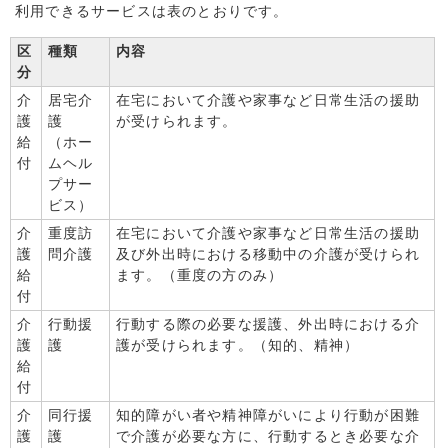
利用できるサービスは表のとおりです。
区
種類
内容
分
介
居宅介
在宅において介護や家事など日常生活の援助
護
護
が受けられます。
給
（ホー
付
ムヘル
プサー
ビス）
介
重度訪
在宅において介護や家事など日常生活の援助
護
問介護
及び外出時における移動中の介護が受けられ
給
ます。（重度の方のみ）
付
介
行動援
行動する際の必要な援護、外出時における介
護
護
護が受けられます。（知的、精神）
給
付
介
同行援
知的障がい者や精神障がいにより行動が困難
護
護
で介護が必要な方に、行動するとき必要な介