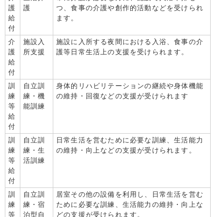
護
護
つ、食事の介護や創作的活動などを受けられ
給
ます。
付
介
施設入
施設に入所する夜間における入浴、食事の介
護
所支援
護等日常生活上の支援を受けられます。
給
付
訓
自立訓
身体的リハビリテーションの継続や身体機能
練
練・機
の維持・回復などの支援が受けられます
等
能訓練
給
付
訓
自立訓
日常生活を営むために必要な訓練、生活能力
練
練・生
の維持・向上などの支援が受けられます。
等
活訓練
給
付
訓
自立訓
居室その他の設備を利用し、日常生活を営む
練
練・宿
ために必要な訓練、生活能力の維持・向上な
等
泊型自
どの支援が受けられます。