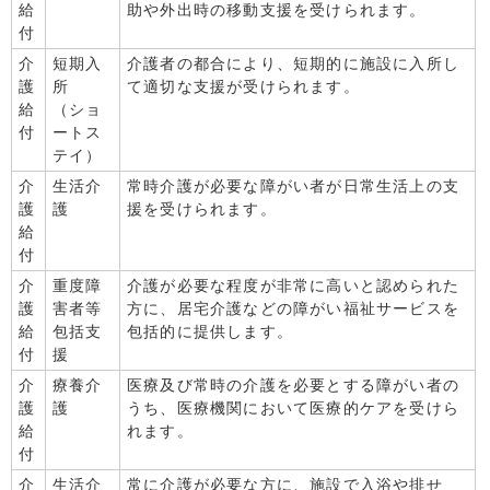
給
助や外出時の移動支援を受けられます。
付
介
短期入
介護者の都合により、短期的に施設に入所し
護
所
て適切な支援が受けられます。
給
（ショ
付
ートス
テイ）
介
生活介
常時介護が必要な障がい者が日常生活上の支
護
護
援を受けられます。
給
付
介
重度障
介護が必要な程度が非常に高いと認められた
護
害者等
方に、居宅介護などの障がい福祉サービスを
給
包括支
包括的に提供します。
付
援
介
療養介
医療及び常時の介護を必要とする障がい者の
護
護
うち、医療機関において医療的ケアを受けら
給
れます。
付
介
生活介
常に介護が必要な方に、施設で入浴や排せ