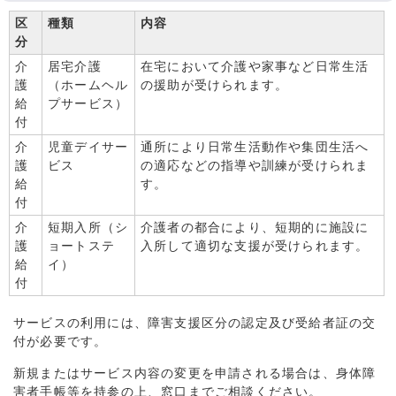
区
種類
内容
分
介
居宅介護
在宅において介護や家事など日常生活
護
（ホームヘル
の援助が受けられます。
給
プサービス）
付
介
児童デイサー
通所により日常生活動作や集団生活へ
護
ビス
の適応などの指導や訓練が受けられま
給
す。
付
介
短期入所（シ
介護者の都合により、短期的に施設に
護
ョートステ
入所して適切な支援が受けられます。
給
イ）
付
サービスの利用には、障害支援区分の認定及び受給者証の交
付が必要です。
新規またはサービス内容の変更を申請される場合は、身体障
害者手帳等を持参の上、窓口までご相談ください。