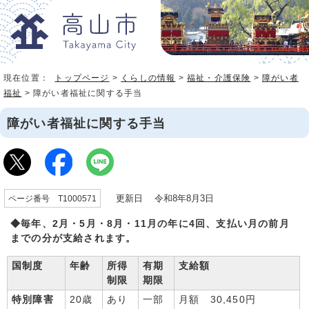
現在位置：
トップページ
>
くらしの情報
>
福祉・介護保険
>
障がい者
福祉
> 障がい者福祉に関する手当
障がい者福祉に関する手当
更新日 令和8年8月3日
ページ番号 T1000571
◆毎年、2月・5月・8月・11月の年に4回、支払い月の前月
までの分が支給されます。
国制度
年齢
所得
有期
支給額
制限
期限
特別障害
20歳
あり
一部
月額 30,450円