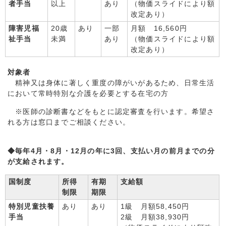
者手当
以上
あり
（物価スライドにより額
改定あり）
障害児福
20歳
あり
一部
月額 16,560円
祉手当
未満
あり
（物価スライドにより額
改定あり）
対象者
精神又は身体に著しく重度の障がいがあるため、日常生活
において常時特別な介護を必要とする在宅の方
※医師の診断書などをもとに認定審査を行います。希望さ
れる方は窓口までご相談ください。
◆毎年4月・8月・12月の年に3回、支払い月の前月までの分
が支給されます。
国制度
所得
有期
支給額
制限
期限
特別児童扶養
あり
あり
1級 月額58,450円
手当
2級 月額38,930円