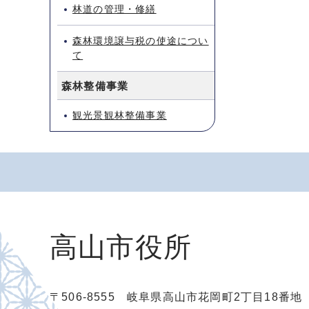
林道の管理・修繕
森林環境譲与税の使途につい
て
森林整備事業
観光景観林整備事業
高山市役所
〒506-8555 岐阜県高山市花岡町2丁目18番