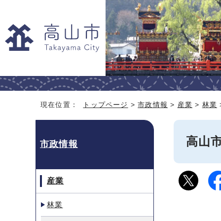
現在位置：
トップページ
>
市政情報
>
産業
>
林業
高山
市政情報
産業
林業