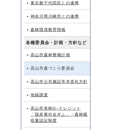
東京都千代田区との連携
神奈川県川崎市との連携
森林環境教育情報
各種委員会・計画・方針など
高山市森林整備計画
高山市森づくり委員会
高山市公共施設等木造化方針
地籍調査
高山市有林G−クレジット
「脱炭素社会ぎふ」・森林吸
収量認証制度