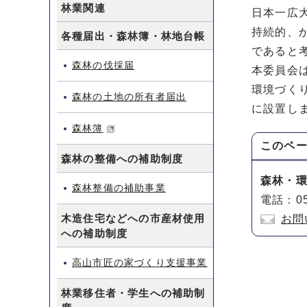
林業関連
日本一広
持続的、
各種届出・森林簿・林地台帳
であると
森林の伐採届
本委員会
環境づく
森林の土地の所有者届出
に設置し
森林簿
このペ
森林の整備への補助制度
森林・
森林整備の補助事業
電話：05
木造住宅などへの市産材使用
お問
への補助制度
高山市匠の家づくり支援事業
林業移住者・学生への補助制