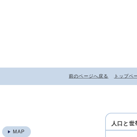
前のページへ戻る
トップペ
人口と世
地
MAP