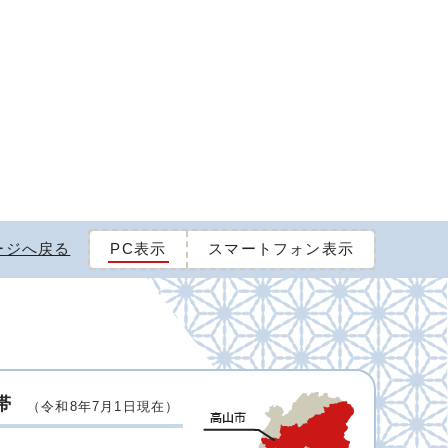
ージへ戻る
PC表示
スマートフォン表示
帯
（令和8年7月1日現在）