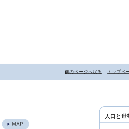
前のページへ戻る
トップペ
人口と世
地
MAP