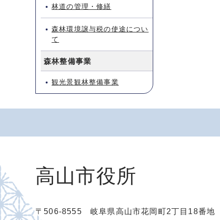
林道の管理・修繕
森林環境譲与税の使途につい
て
森林整備事業
観光景観林整備事業
高山市役所
〒506-8555 岐阜県高山市花岡町2丁目18番