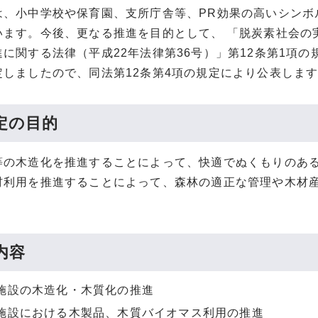
は、小中学校や保育園、支所庁舎等、PR効果の高いシンボ
います。今後、更なる推進を目的として、 「脱炭素社会の
進に関する法律（平成22年法律第36号）」第12条第1項
定しましたので、同法第12条第4項の規定により公表しま
定の目的
等の木造化を推進することによって、快適でぬくもりのあ
材利用を推進することによって、森林の適正な管理や木材
内容
施設の木造化・木質化の推進
施設における木製品、木質バイオマス利用の推進