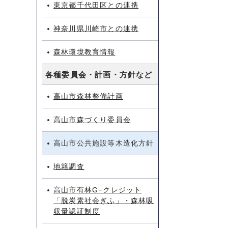
東京都千代田区との連携
神奈川県川崎市との連携
森林環境教育情報
各種委員会・計画・方針など
高山市森林整備計画
高山市森づくり委員会
高山市公共施設等木造化方針
地籍調査
高山市有林G−クレジット
「脱炭素社会ぎふ」・森林吸
収量認証制度