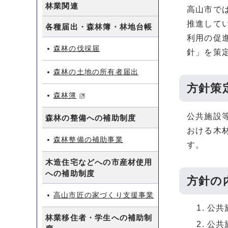
林業関連
高山市で
推進して
各種届出・森林簿・林地台帳
利用の促
森林の伐採届
針」を策
森林の土地の所有者届出
方針策
森林簿
公共施設
森林の整備への補助制度
おける木
森林整備の補助事業
す。
木造住宅などへの市産材使用
への補助制度
方針の
高山市匠の家づくり支援事業
公共
林業移住者・学生への補助制
公共