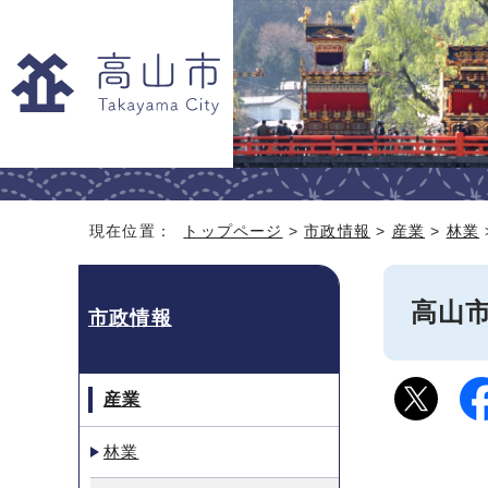
現在位置：
トップページ
>
市政情報
>
産業
>
林業
高山
市政情報
産業
林業