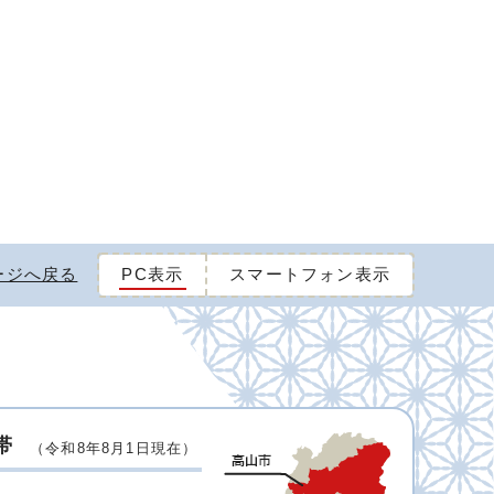
ージへ戻る
PC表示
スマートフォン表示
帯
（令和8年8月1日現在）