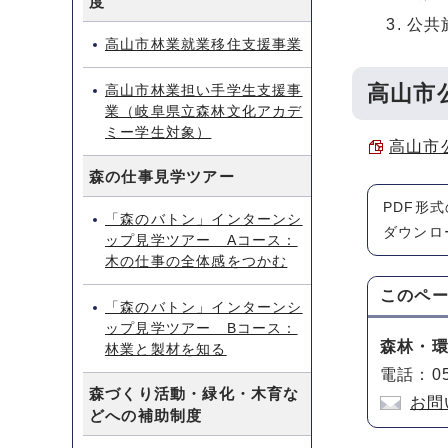
度
公共
高山市林業就業移住支援事業
高山市
高山市林業担い手学生支援事
業（岐阜県立森林文化アカデ
ミー学生対象）
高山市
森の仕事見学ツアー
PDF形
「森のバトン」インターンシ
ダウンロ
ップ見学ツアー Aコース：
木の仕事の全体感をつかむ
このペ
「森のバトン」インターンシ
ップ見学ツアー Bコース：
森林・
林業と製材を知る
電話：05
森づくり活動・緑化・木育な
お問
どへの補助制度