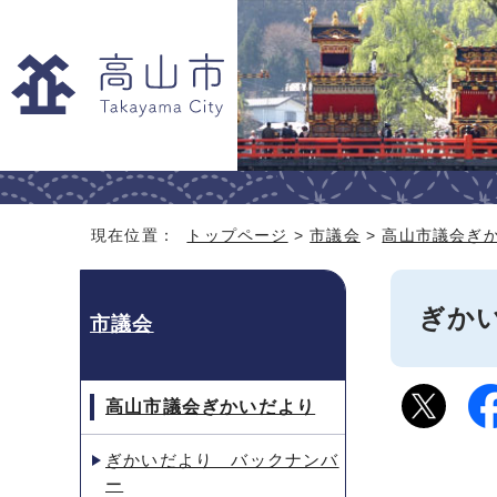
現在位置：
トップページ
>
市議会
>
高山市議会ぎ
ぎかい
市議会
高山市議会ぎかいだより
ぎかいだより バックナンバ
ー