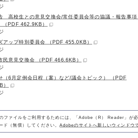
ジ
告 高校生との意見交換会/常任委員会等の協議・報告事項
 （PDF 462.9KB）
ジ
アップ特別委員会 （PDF 455.0KB）
ジ
民意見交換会 （PDF 466.6KB）
ジ
せ（6月定例会日程（案）など/議会トピック） （PDF
KB）
ジ
式のファイルをご利用するためには、「Adobe（R） Reader」
ード（無償）してください。
Adobeのサイトへ新しいウィンドウ