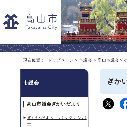
現在位置：
トップページ
>
市議会
>
高山市議会ぎ
ぎかい
市議会
高山市議会ぎかいだより
ぎかいだより バックナンバ
ー