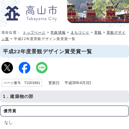
現在位置：
トップページ
>
市政情報
>
まちづくり
>
景観
>
景観デザイ
ン賞
> 平成22年度景観デザイン賞受賞一覧
平成22年度景観デザイン賞受賞一覧
更新日 平成30年4月3日
ページ番号 T1003981
1．建築物の部
優秀賞
なし