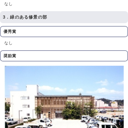
なし
3．緑のある修景の部
優秀賞
なし
奨励賞