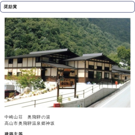
奨励賞
中崎山荘 奥飛騨の湯
高山市奥飛騨温泉郷神坂
建築主等