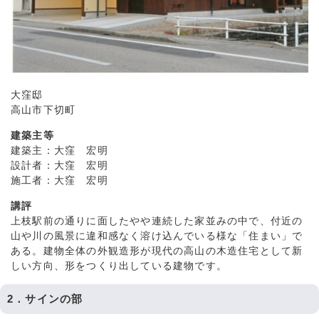
大窪邸
高山市下切町
建築主等
建築主：大窪 宏明
設計者：大窪 宏明
施工者：大窪 宏明
講評
上枝駅前の通りに面したやや連続した家並みの中で、付近の
山や川の風景に違和感なく溶け込んでいる様な「住まい」で
ある。建物全体の外観造形が現代の高山の木造住宅として新
しい方向、形をつくり出している建物です。
2．サインの部