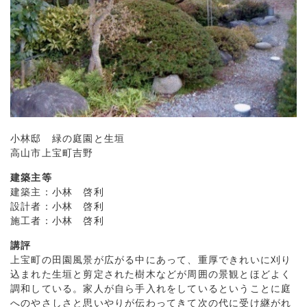
小林邸 緑の庭園と生垣
高山市上宝町吉野
建築主等
建築主：小林 啓利
設計者：小林 啓利
施工者：小林 啓利
講評
上宝町の田園風景が広がる中にあって、重厚できれいに刈り
込まれた生垣と剪定された樹木などが周囲の景観とほどよく
調和している。家人が自ら手入れをしているということに庭
へのやさしさと思いやりが伝わってきて次の代に受け継がれ