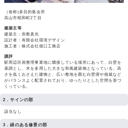
（仮称)多目的集会所
高山市昭和町2丁目
建築主等
建築主：崇教真光
設計者：有限会社環境デザイン
施工者：株式会社堀口工務店
講評
駅周辺区画整理事業地に隣接している場所にあって、白壁を
基調とし、木を多用した大きな和風建築物となっている。高
さを低くおさえた建物と、広い敷地を囲む白壁塀や植栽など
がバランスよく配置されており、ゆったりとした空間を形づ
くっている。
2．サインの部
該当なし
3．緑のある修景の部