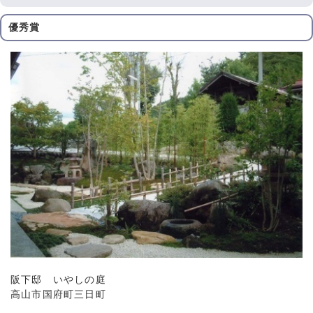
優秀賞
阪下邸 いやしの庭
高山市国府町三日町