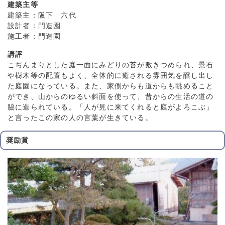
建築主等
建築主：阪下 六代
設計者：門造園
施工者：門造園
講評
こぢんまりとした庭一面にみどりの苔が敷きつめられ、景石
や樹木等の配置もよく、全体的に癒される雰囲気を醸し出し
た庭園になっている。また、家側からも道からも眺めること
ができ、山からのゆるい斜面を使って、昔からの生活の道の
脇に造られている。「人が見に来てくれると庭がよろこぶ」
と言ったこの家の人の言葉が生きている。
奨励賞