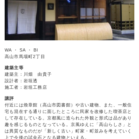
WA ・ SA ・ BI
高山市馬場町2丁目
建築主等
建築主：川畑 由貴子
設計者：岩垣透
施工者：岩垣工務店
講評
付近には煥章館（高山市図書館）や古い建物、また、一般住
宅も混在する通りに面したところに民家を改修した喫茶店と
して存在している。京都風に造られた外観と形式は品があり
趣を感じるものとなっている。京風ゆえに「高山らしさ」と
は異質なものだが「新しく古い」町家・町並みを考えていく
上で今後の試金石となる建物といえる。