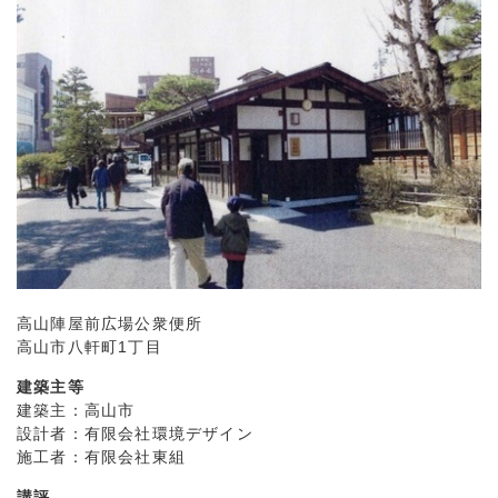
高山陣屋前広場公衆便所
高山市八軒町1丁目
建築主等
建築主：高山市
設計者：有限会社環境デザイン
施工者：有限会社東組
講評