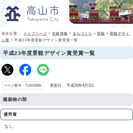
現在位置：
トップページ
>
市政情報
>
まちづくり
>
景観
>
景観デザイ
ン賞
> 平成23年度景観デザイン賞受賞一覧
平成23年度景観デザイン賞受賞一覧
更新日 平成30年4月3日
ページ番号 T1003980
建築物の部
優秀賞
なし