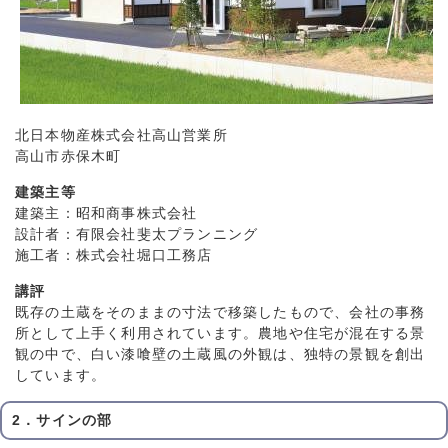
北日本物産株式会社高山営業所
高山市赤保木町
建築主等
建築主：昭和商事株式会社
設計者：有限会社斐太プランニング
施工者：株式会社堀口工務店
講評
既存の土蔵をそのままの寸法で移築したもので、会社の事務
所として上手く利用されています。農地や住宅が混在する景
観の中で、白い漆喰壁の土蔵風の外観は、独特の景観を創出
しています。
2．サインの部