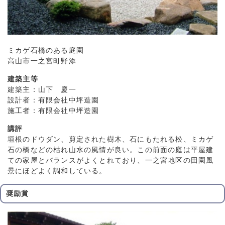
ミカゲ石橋のある庭園
高山市一之宮町野添
建築主等
建築主：山下 慶一
設計者：有限会社中坪造園
施工者：有限会社中坪造園
講評
垣根のドウダン、剪定された樹木、石にもたれる松、ミカゲ
石の橋などの枯れ山水の風情が良い。この前面の庭は平屋建
ての家屋とバランスがよくとれており、一之宮地区の田園風
景にほどよく調和している。
奨励賞