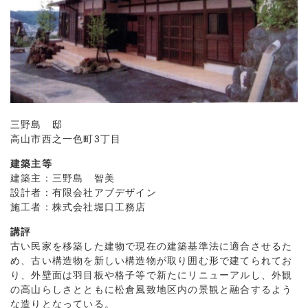
三野島 邸
高山市西之一色町3丁目
建築主等
建築主：三野島 智美
設計者：有限会社アブデザイン
施工者：株式会社堀口工務店
講評
古い民家を移築した建物で現在の建築基準法に適合させるた
め、古い構造物を新しい構造物が取り囲む形で建てられてお
り、外壁面は羽目板や格子等で新たにリニューアルし、外観
の高山らしさとともに松倉風致地区内の景観と融合するよう
な造りとなっている。