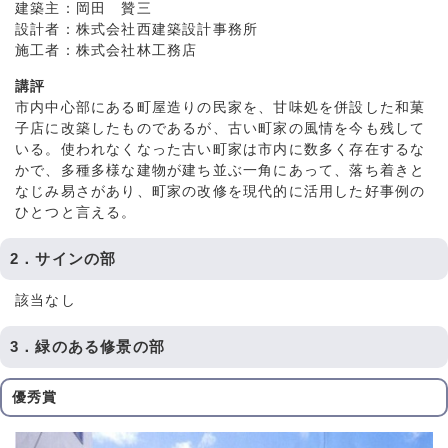
建築主：岡田 贊三
設計者：株式会社西建築設計事務所
施工者：株式会社林工務店
講評
市内中心部にある町屋造りの民家を、甘味処を併設した和菓
子店に改築したものであるが、古い町家の風情を今も残して
いる。使われなくなった古い町家は市内に数多く存在するな
かで、多種多様な建物が建ち並ぶ一角にあって、落ち着きと
なじみ易さがあり、町家の改修を現代的に活用した好事例の
ひとつと言える。
2．サインの部
該当なし
3．緑のある修景の部
優秀賞