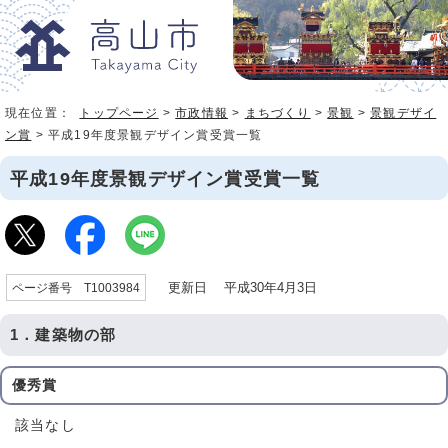
現在位置：
トップページ
>
市政情報
>
まちづくり
>
景観
>
景観デザイ
ン賞
> 平成19年度景観デザイン賞受賞一覧
平成19年度景観デザイン賞受賞一覧
更新日 平成30年4月3日
ページ番号 T1003984
1．建築物の部
優秀賞
該当なし