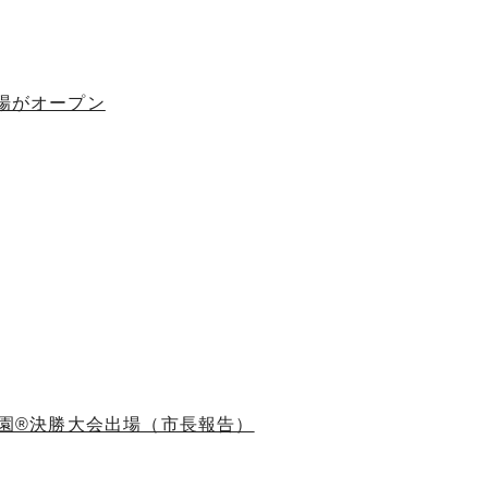
ー場がオープン
子園®決勝大会出場（市長報告）