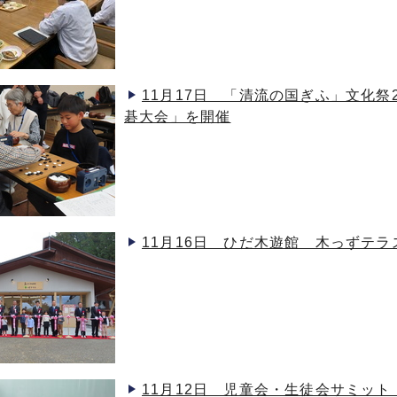
11月17日 「清流の国ぎふ」文化祭
碁大会」を開催
11月16日 ひだ木遊館 木っずテ
11月12日 児童会・生徒会サミット