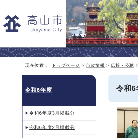
現在位置：
トップページ
>
市政情報
>
広報・公聴
令和6
令和6年度
令和6年度3月掲載分
令和6年度2月掲載分