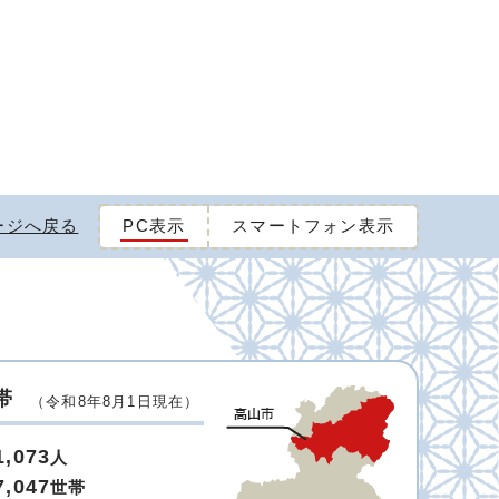
ージへ戻る
PC表示
スマートフォン表示
帯
（令和8年8月1日現在）
1,073
人
7,047
世帯