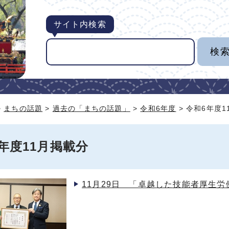
サイト内検索
>
まちの話題
>
過去の「まちの話題」
>
令和6年度
> 令和6年度
年度11月掲載分
11月29日 「卓越した技能者厚生