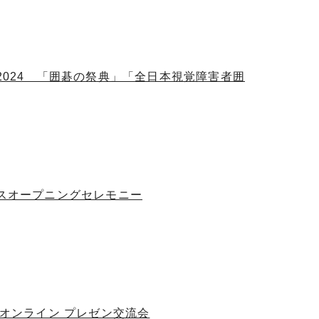
2024 「囲碁の祭典」「全日本視覚障害者囲
ラスオープニングセレモニー
 オンライン プレゼン交流会