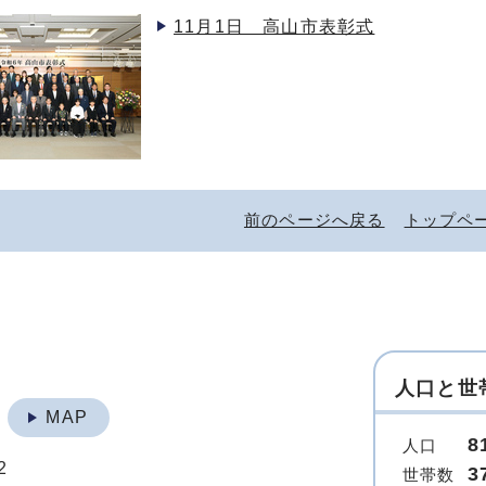
11月1日 高山市表彰式
前のページへ戻る
トップペ
人口と世
地
MAP
8
人口
2
3
世帯数