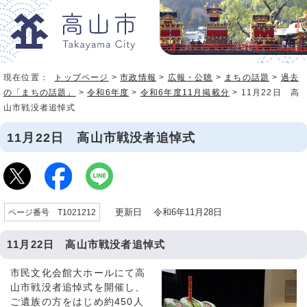
現在位置：
トップページ
>
市政情報
>
広報・公聴
>
まちの話題
>
過去
の「まちの話題」
>
令和6年度
>
令和6年度11月掲載分
> 11月22日 高
山市戦没者追悼式
11月22日 高山市戦没者追悼式
更新日 令和6年11月28日
ページ番号 T1021212
11月22日 高山市戦没者追悼式
市民文化会館大ホールにて高
山市戦没者追悼式を開催し、
ご遺族の方をはじめ約450人